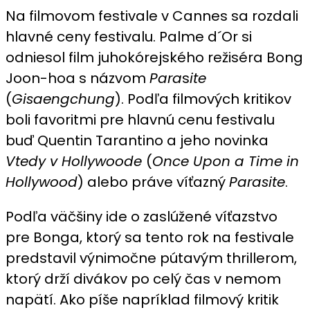
Na filmovom festivale v Cannes sa rozdali
Parasite
režiséra
hlavné ceny festivalu. Palme d´Or si
Bong
odniesol film juhokórejského režiséra Bong
Joon-
Joon-hoa s názvom
Para
s
ite
hoa
(
Gisaengchung
). Podľa filmových kritikov
vyhral
boli favoritmi pre hlavnú cenu festivalu
Palme
d
buď Quentin Tarantino a jeho novinka
´Or
Vtedy v Hollywoode
(
Once Upon a Time in
Hollywood
) alebo práve víťazný
Parasite
.
Podľa väčšiny ide o zaslúžené víťazstvo
pre Bonga, ktorý sa tento rok na festivale
predstavil výnimočne pútavým thrillerom,
ktorý drží divákov po celý čas v nemom
napätí. Ako píše napríklad filmový kritik