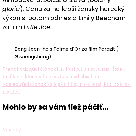
gloria
). Cenu za najlepší ženský herecký
výkon si potom odniesla Emily Beecham
za film
Little Joe
.
Bong Joon-ho s Palme d´Or za film Parazit (
Gisaengchung)
Navigácia
Predchádzajúci článok
The Perfection recenzia: Ťaživý
thriller, v ktorom forma víťazí nad obsahom
v
Nasledujúci článok
Najlepšie filmy roku 2018, ktoré ste asi
článku
nevideli
Mohlo by sa vám tiež páčiť...
Novinky