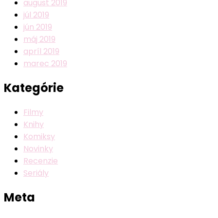
august 2019
júl 2019
jún 2019
máj 2019
apríl 2019
marec 2019
Kategórie
Filmy
Knihy
Komiksy
Novinky
Recenzie
Seriály
Meta