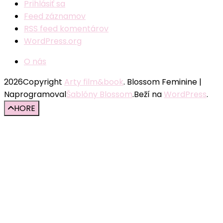
Prihlásiť sa
Feed záznamov
RSS feed komentárov
WordPress.org
O nás
2026Copyright
Arty film&book
.
Blossom Feminine |
Naprogramoval
Šablóny Blossom
.Beží na
WordPress
.
HORE