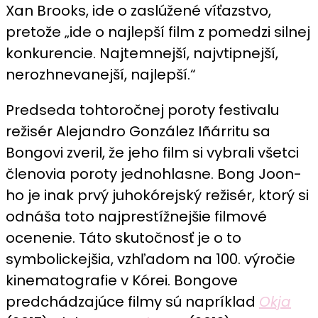
Xan Brooks, ide o zaslúžené víťazstvo,
pretože „ide o najlepší film z pomedzi silnej
konkurencie. Najtemnejší, najvtipnejší,
nerozhnevanejší, najlepší.“
Predseda tohtoročnej poroty festivalu
režisér Alejandro González Iñárritu sa
Bongovi zveril, že jeho film si vybrali všetci
členovia poroty jednohlasne. Bong Joon-
ho je inak prvý juhokórejský režisér, ktorý si
odnáša toto najprestížnejšie filmové
ocenenie. Táto skutočnosť je o to
symbolickejšia, vzhľadom na 100. výročie
kinematografie v Kórei. Bongove
predchádzajúce filmy sú napríklad
Okja