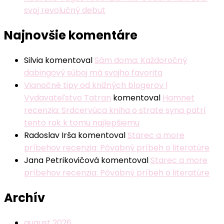
svoj revolučný debut
Najnovšie komentáre
Silvia
komentoval
Sám doma: Každoročný
dabingový súboj má svojho favorita
Vianočné tipy od knižných blogerov |
Vydavateľstvo Tatran
komentoval
Hamnet
recenzia: Srdcervúca kniha o strate syna patrí
tento rok k tomu najlepšiemu
Radoslav Irša
komentoval
Starec a more
príbehov recenzia: Pôvabný príbeh o literatúre
Jana Petrikovičová
komentoval
Starec a more
príbehov recenzia: Pôvabný príbeh o literatúre
Archív
august 2026