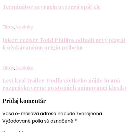
Terminátor sa vracia a vyzerá opäť zle
Filmy
,
Novinky
Joker: režisér Todd Phillips odhalil prvý plagát
k očakávanému origin príbehu
Filmy
,
Novinky
Leví kráľ trailer: Podľa všetkého pôjde hraná
rozprávka verne po stopách animovanej klasiky
Pridaj komentár
Vaša e-mailová adresa nebude zverejnená.
Vyžadované polia sú označené
*