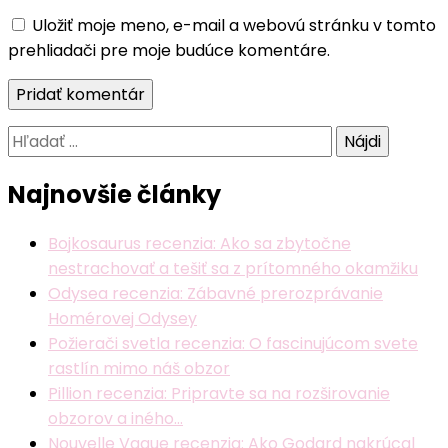
Uložiť moje meno, e-mail a webovú stránku v tomto
prehliadači pre moje budúce komentáre.
Hľadať:
Najnovšie články
Bojkosaurus recenzia: Ako sa zbytočne
nestrachovať a tešiť sa z prítomného okamžiku
Odysea recenzia: Zábavné prerozprávanie
Homérovej Odysey
Požierači svetla recenzia: O fascinujúcom svete
rastlín mimo náš obzor
Pillion recenzia: Pripravte sa na rozširovanie
obzorov a iného…
Nouvelle Vague recenzia: Ako Godard nakrúcal