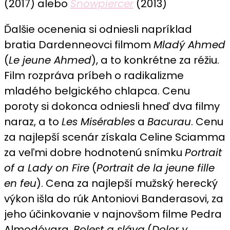
(2017) alebo
Snowpiercer
(2013)
Ďalšie ocenenia si odniesli napríklad
bratia Dardenneovci filmom
Mladý Ahmed
(
Le jeune Ahmed
), a to konkrétne za réžiu.
Film rozpráva príbeh o radikalizme
mladého belgického chlapca. Cenu
poroty si dokonca odniesli hneď dva filmy
naraz, a to
Les Misérables
a
Bacurau
. Cenu
za najlepší scenár získala Celine Sciamma
za veľmi dobre hodnotenú snímku
Portrait
of a Lady on Fire
(
Portrait de la jeune fille
en feu
). Cena za najlepší mužský herecký
výkon išla do rúk Antoniovi Banderasovi, za
jeho účinkovanie v najnovšom filme Pedra
Almodóvara,
Bolest a sláva
(
Dolor y