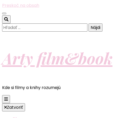
Preskoč na obsah
Hľadať:
Arty film&book
Kde si filmy a knihy rozumejú
Zatvoriť