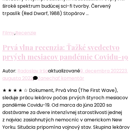
Carpentera
široké spektrum budúcej sci-fi tvorby. Červený
ovplyvnilo
trpaslík (Red Dwarf, 1988) Stopárov …
aj
Votrelca
Filmy
,
Recenzie
Prvá vlna recenzia: Ťažké svedectvo
prvých mesiacov pandémie Covidu-19
Autor:
Radoslav Irša
aktualizované
9. decembra 2022
23.
k
augusta 2022
Zanechať komentár
článku
★ ★ ★ ★ ☆ Dokument, Prvá vlna (The First Wave),
Prvá
sleduje prácu lekárov počas prvých štyroch mesiacov
vlna
pandémie Covidu-19. Od marca do júna 2020 sa
recenzia:
dostávame za dvere intenzívnej starostlivosti jednej
Ťažké
z najviac zasiahnutých nemocníc v americkom New
svedectvo
Yorku. Situácia pripomína vojnový stav. Skupina lekárov
prvých