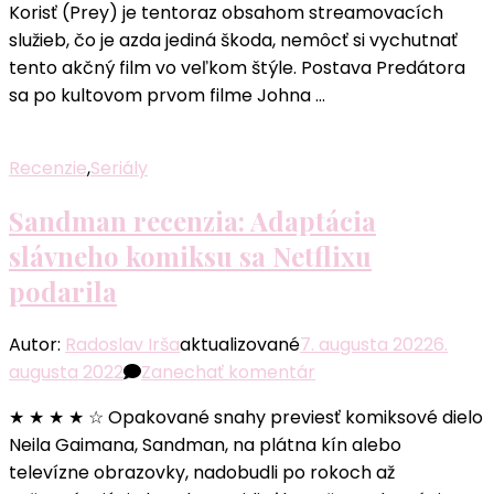
Korisť (Prey) je tentoraz obsahom streamovacích
Masaker,
služieb, čo je azda jediná škoda, nemôcť si vychutnať
doslova
tento akčný film vo veľkom štýle. Postava Predátora
aj
sa po kultovom prvom filme Johna …
prenesene
Recenzie
,
Seriály
Sandman recenzia: Adaptácia
slávneho komiksu sa Netflixu
podarila
Autor:
Radoslav Irša
aktualizované
7. augusta 2022
6.
k
augusta 2022
Zanechať komentár
článku
★ ★ ★ ★ ☆ Opakované snahy previesť komiksové dielo
Sandman
Neila Gaimana, Sandman, na plátna kín alebo
recenzia:
televízne obrazovky, nadobudli po rokoch až
Adaptácia