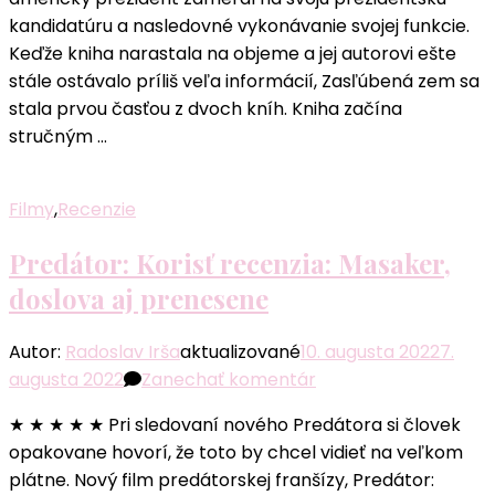
Úprimné
kandidatúru a nasledovné vykonávanie svojej funkcie.
spomienky
Keďže kniha narastala na objeme a jej autorovi ešte
bývalého
stále ostávalo príliš veľa informácií, Zasľúbená zem sa
amerického
stala prvou časťou z dvoch kníh. Kniha začína
prezidenta
stručným …
Filmy
,
Recenzie
Predátor: Korisť recenzia: Masaker,
doslova aj prenesene
Autor:
Radoslav Irša
aktualizované
10. augusta 2022
7.
k
augusta 2022
Zanechať komentár
článku
★ ★ ★ ★ ★ Pri sledovaní nového Predátora si človek
Predátor:
opakovane hovorí, že toto by chcel vidieť na veľkom
Korisť
plátne. Nový film predátorskej franšízy, Predátor:
recenzia: