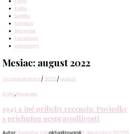
Filmy
Knihy
Seriály
Komiksy
Recenzie
Facebook
Instagram
Mesiac:
august 2022
Úvodná stránka
/
2022
/
august
Knihy
,
Recenzie
1945 a iné príbehy recenzia: Poviedky
s príchuťou nespravodlivosti
Autor:
Radoslav Irša
aktualizované
9. decembra 2022
28.