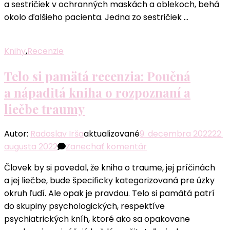
a sestričiek v ochranných maskách a oblekoch, behá
mesiacov
okolo ďalšieho pacienta. Jedna zo sestričiek …
pandémie
Covidu-
19
Knihy
,
Recenzie
Telo si pamätá recenzia: Poučná
a nápaditá kniha o rozpoznaní a
liečbe traumy
Autor:
Radoslav Irša
aktualizované
9. decembra 2022
22.
k
augusta 2022
Zanechať komentár
článku
Človek by si povedal, že kniha o traume, jej príčinách
Telo
a jej liečbe, bude špecificky kategorizovaná pre úzky
si
okruh ľudí. Ale opak je pravdou. Telo si pamätá patrí
pamätá
do skupiny psychologických, respektíve
recenzia:
psychiatrických kníh, ktoré ako sa opakovane
Poučná