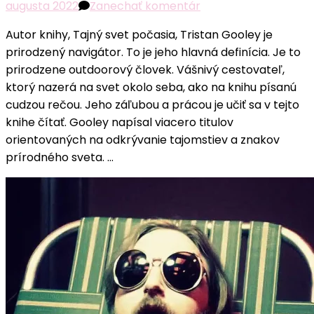
k
augusta 2022
Zanechať komentár
článku
Autor knihy, Tajný svet počasia, Tristan Gooley je
Tajný
prirodzený navigátor. To je jeho hlavná definícia. Je to
svet
prirodzene outdoorový človek. Vášnivý cestovateľ,
počasia
ktorý nazerá na svet okolo seba, ako na knihu písanú
recenzia:
cudzou rečou. Jeho záľubou a prácou je učiť sa v tejto
Ako
knihe čítať. Gooley napísal viacero titulov
vnímať
orientovaných na odkrývanie tajomstiev a znakov
a predvídať
prírodného sveta. …
počasie