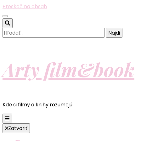
Preskoč na obsah
Hľadať:
Arty film&book
Kde si filmy a knihy rozumejú
Zatvoriť