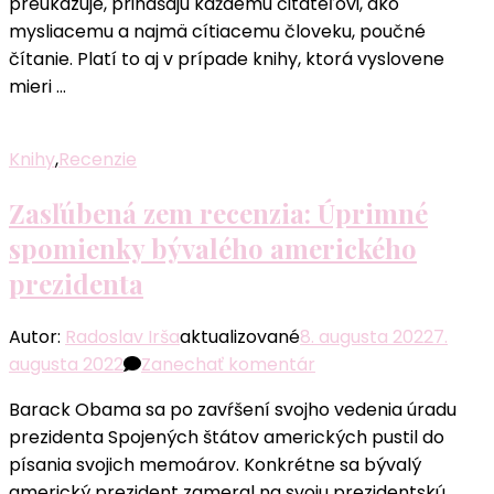
preukazuje, prinášajú každému čitateľovi, ako
a nápaditá
mysliacemu a najmä cítiacemu človeku, poučné
kniha
čítanie. Platí to aj v prípade knihy, ktorá vyslovene
o rozpoznaní
mieri …
a
liečbe
traumy
Knihy
,
Recenzie
Zasľúbená zem recenzia: Úprimné
spomienky bývalého amerického
prezidenta
Autor:
Radoslav Irša
aktualizované
8. augusta 2022
7.
k
augusta 2022
Zanechať komentár
článku
Barack Obama sa po zavŕšení svojho vedenia úradu
Zasľúbená
prezidenta Spojených štátov amerických pustil do
zem
písania svojich memoárov. Konkrétne sa bývalý
recenzia:
americký prezident zameral na svoju prezidentskú