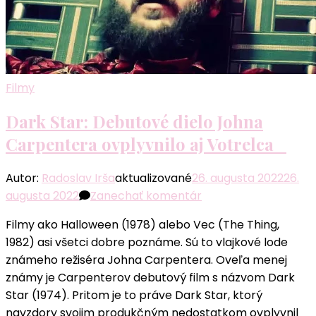
Filmy
Dark Star: Debutové dielo Johna
Carpentera ovplyvnilo aj Votrelca
Autor:
Radoslav Irša
aktualizované
26. augusta 2022
26.
k
augusta 2022
Zanechať komentár
článku
Filmy ako Halloween (1978) alebo Vec (The Thing,
Dark
1982) asi všetci dobre poznáme. Sú to vlajkové lode
Star:
známeho režiséra Johna Carpentera. Oveľa menej
Debutové
známy je Carpenterov debutový film s názvom Dark
dielo
Star (1974). Pritom je to práve Dark Star, ktorý
Johna
navzdory svojim produkčným nedostatkom ovplyvnil