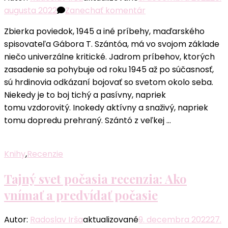
k
augusta 2022
Zanechať komentár
článku
Zbierka poviedok, 1945 a iné príbehy, maďarského
1945
spisovateľa Gábora T. Szántóa, má vo svojom základe
a iné
niečo univerzálne kritické. Jadrom príbehov, ktorých
príbehy
zasadenie sa pohybuje od roku 1945 až po súčasnosť,
recenzia:
sú hrdinovia odkázaní bojovať so svetom okolo seba.
Poviedky
Niekedy je to boj tichý a pasívny, napriek
s príchuťou
tomu vzdorovitý. Inokedy aktívny a snaživý, napriek
nespravodlivosti
tomu dopredu prehraný. Szántó z veľkej …
Knihy
,
Recenzie
Tajný svet počasia recenzia: Ako
vnímať a predvídať počasie
Autor:
Radoslav Irša
aktualizované
9. decembra 2022
27.