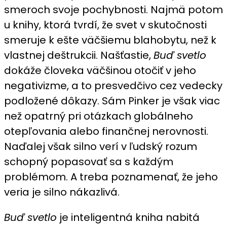
smeroch svoje pochybnosti. Najmä potom
u knihy, ktorá tvrdí, že svet v skutočnosti
smeruje k ešte väčšiemu blahobytu, než k
vlastnej deštrukcii. Našťastie,
Buď svetlo
dokáže človeka väčšinou otočiť v jeho
negativizme, a to presvedčivo cez vedecky
podložené dôkazy. Sám Pinker je však viac
než opatrný pri otázkach globálneho
otepľovania alebo finančnej nerovnosti.
Naďalej však silno verí v ľudský rozum
schopný popasovať sa s každým
problémom. A treba poznamenať, že jeho
veria je silno nákazlivá.
Buď svetlo
je inteligentná kniha nabitá