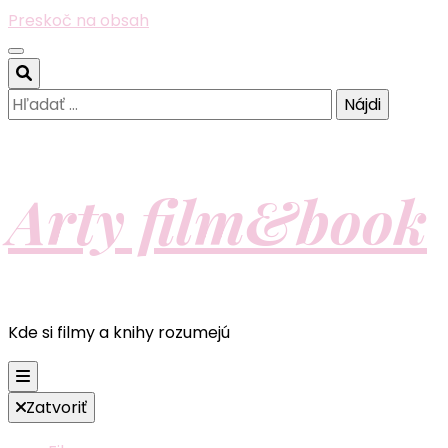
Preskoč na obsah
Hľadať:
Arty film&book
Kde si filmy a knihy rozumejú
Zatvoriť