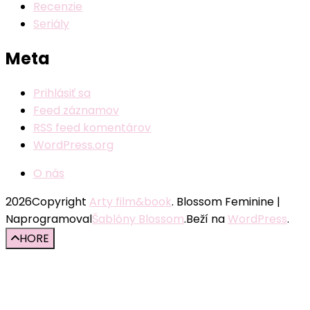
Recenzie
Seriály
Meta
Prihlásiť sa
Feed záznamov
RSS feed komentárov
WordPress.org
O nás
2026Copyright
Arty film&book
.
Blossom Feminine |
Naprogramoval
Šablóny Blossom
.Beží na
WordPress
.
HORE