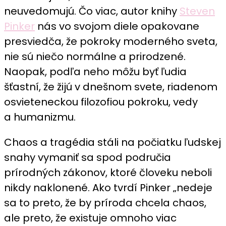
neuvedomujú. Čo viac, autor knihy
Steven
Pinker
nás vo svojom diele opakovane
presviedča, že pokroky moderného sveta,
nie sú niečo normálne a prirodzené.
Naopak, podľa neho môžu byť ľudia
šťastní, že žijú v dnešnom svete, riadenom
osvieteneckou filozofiou pokroku, vedy
a humanizmu.
Chaos a tragédia stáli na počiatku ľudskej
snahy vymaniť sa spod područia
prírodných zákonov, ktoré človeku neboli
nikdy naklonené. Ako tvrdí Pinker „nedeje
sa to preto, že by príroda chcela chaos,
ale preto, že existuje omnoho viac