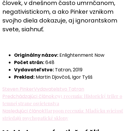
človek, v dnešnom často umrnčanom,
negativistickom, a ako Pinker vznikom
svojho diela dokazuje, aj ignorantskom
svete, siahnuť.
Originálny názov:
Enlightenment Now
Počet strán:
648
Vydavateľstvo:
Tatran, 2019
Preklad:
Martin Djovčoš, Igor Tyšš
Steven Pinker
Vydavatelstvo Tatran
Navigácia
Predchádzajúci článok
1793 recenzia: Historický triler o
temnej strane osvietenstva
v
Nasledujúci článok
Harpoon recenzia: Mladícku sviežosť
článku
striedajú psychopatické sklony