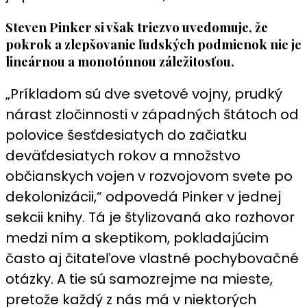
Steven Pinker si však triezvo uvedomuje, že
pokrok a zlepšovanie ľudských podmienok nie je
lineárnou a monotónnou záležitosťou.
„Príkladom sú dve svetové vojny, prudký
nárast zločinnosti v západných štátoch od
polovice šesťdesiatych do začiatku
deväťdesiatych rokov a množstvo
občianskych vojen v rozvojovom svete po
dekolonizácii,“ odpovedá Pinker v jednej
sekcii knihy. Tá je štylizovaná ako rozhovor
medzi ním a skeptikom, pokladajúcim
často aj čitateľove vlastné pochybovačné
otázky. A tie sú samozrejme na mieste,
pretože každý z nás má v niektorých