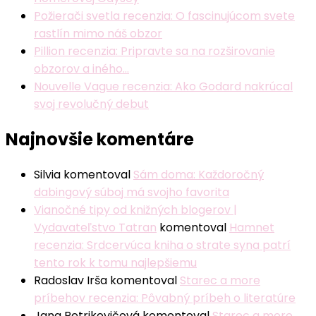
Požierači svetla recenzia: O fascinujúcom svete
rastlín mimo náš obzor
Pillion recenzia: Pripravte sa na rozširovanie
obzorov a iného…
Nouvelle Vague recenzia: Ako Godard nakrúcal
svoj revolučný debut
Najnovšie komentáre
Silvia
komentoval
Sám doma: Každoročný
dabingový súboj má svojho favorita
Vianočné tipy od knižných blogerov |
Vydavateľstvo Tatran
komentoval
Hamnet
recenzia: Srdcervúca kniha o strate syna patrí
tento rok k tomu najlepšiemu
Radoslav Irša
komentoval
Starec a more
príbehov recenzia: Pôvabný príbeh o literatúre
Jana Petrikovičová
komentoval
Starec a more