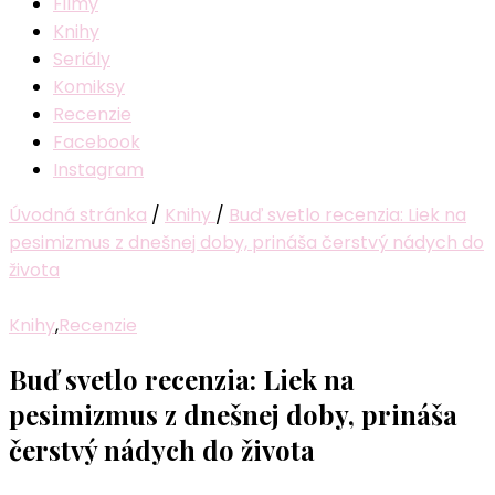
Filmy
Knihy
Seriály
Komiksy
Recenzie
Facebook
Instagram
Úvodná stránka
/
Knihy
/
Buď svetlo recenzia: Liek na
pesimizmus z dnešnej doby, prináša čerstvý nádych do
života
Knihy
,
Recenzie
Buď svetlo recenzia: Liek na
pesimizmus z dnešnej doby, prináša
čerstvý nádych do života