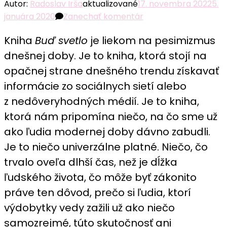
Autor:
Radoslav Irša
aktualizované
17. novembra 2022
5.
k
januára 2020
Zanechať komentár
článku
Kniha
Buď svetlo
je liekom na pesimizmus
Buď
svetlo
dnešnej doby. Je to kniha, ktorá stojí na
recenzia:
opačnej strane dnešného trendu získavať
Liek
informácie zo sociálnych sietí alebo
na
z nedôveryhodných médií. Je to kniha,
pesimizmus
ktorá nám pripomína niečo, na čo sme už
z
dnešnej
ako ľudia modernej doby dávno zabudli.
doby,
Je to niečo univerzálne platné. Niečo, čo
prináša
trvalo oveľa dlhší čas, než je dĺžka
čerstvý
ľudského života, čo môže byť zákonito
nádych
práve ten dôvod, prečo si ľudia, ktorí
do
života
výdobytky vedy zažili už ako niečo
samozrejmé, túto skutočnosť ani