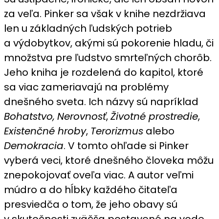
za veľa. Pinker sa však v knihe nezdržiava
len u základných ľudských potrieb
a výdobytkov, akými sú pokorenie hladu, či
množstva pre ľudstvo smrteľných chorôb.
Jeho kniha je rozdelená do kapitol, ktoré
sa viac zameriavajú na problémy
dnešného sveta. Ich názvy sú napríklad
Bohatstvo,
Nerovnosť
,
Životné prostredie
,
Existenčné hroby
,
Terorizmus
alebo
Demokracia
. V tomto ohľade si Pinker
vyberá veci, ktoré dnešného človeka môžu
znepokojovať oveľa viac. A autor veľmi
múdro a do hĺbky každého čitateľa
presviedča o tom, že jeho obavy sú
v skutočnosti zväčša postavené na vode.