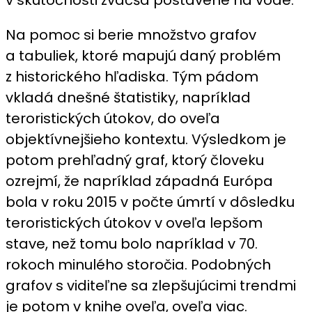
Na pomoc si berie množstvo grafov
a tabuliek, ktoré mapujú daný problém
z historického hľadiska. Tým pádom
vkladá dnešné štatistiky, napríklad
teroristických útokov, do oveľa
objektívnejšieho kontextu. Výsledkom je
potom prehľadný graf, ktorý človeku
ozrejmí, že napríklad západná Európa
bola v roku 2015 v počte úmrtí v dôsledku
teroristických útokov v oveľa lepšom
stave, než tomu bolo napríklad v 70.
rokoch minulého storočia. Podobných
grafov s viditeľne sa zlepšujúcimi trendmi
je potom v knihe oveľa, oveľa viac.