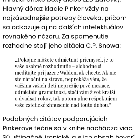
Hlavný dôraz kladie Pinker vždy na
najzásadnejšie potreby človeka, pričom
sa odkazuje aj na ďalších intelektuálov
rovnakého názoru. Za spomenutie
rozhodne stojí jeho citácia C.P. Snowa:
„Pokojne môžete odmietnuť priemysel, je to
vaše osobné rozhodnutie – slobodne si
meditujte pri jazere Walden, ak chcete. Ak nie
ste nároční na stravu, neprekáža vám, že
väčšina vašich detí neprežije prvé mesiace,
odmietate gramotnosť, stačí vám život kratší
o dvadsať rokov, tak potom plne rešpektujem
vaše estetické zhnusenie nad touto dobou.“
Podobných citátov podporujúcich
Pinkerove teórie sa v knihe nachádza viac.
Sú uštipačné, ironické, ale ich obsah hovorí