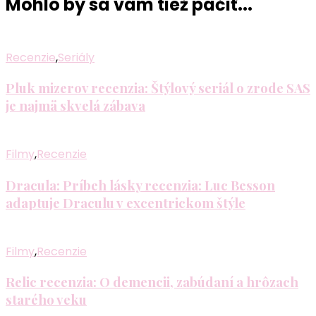
Mohlo by sa vám tiež páčiť...
Recenzie
,
Seriály
Pluk mizerov recenzia: Štýlový seriál o zrode SAS
je najmä skvelá zábava
Filmy
,
Recenzie
Dracula: Príbeh lásky recenzia: Luc Besson
adaptuje Draculu v excentrickom štýle
Filmy
,
Recenzie
Relic recenzia: O demencii, zabúdaní a hrôzach
starého veku