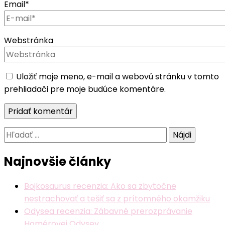
Email
*
Webstránka
Uložiť moje meno, e-mail a webovú stránku v tomto
prehliadači pre moje budúce komentáre.
Hľadať:
Najnovšie články
Bojkosaurus recenzia: Ako sa zbytočne
nestrachovať a tešiť sa z prítomného okamžiku
Odysea recenzia: Zábavné prerozprávanie
Homérovej Odysey