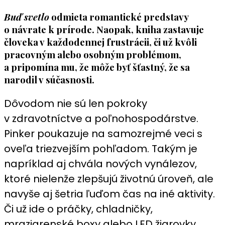
Buď svetlo
odmieta romantické predstavy
o návrate k prírode. Naopak, kniha zastavuje
človeka v každodennej frustrácii, či už kvôli
pracovným alebo osobným problémom,
a pripomína mu, že môže byť šťastný, že sa
narodil v súčasnosti.
Dôvodom nie sú len pokroky
v zdravotníctve a poľnohospodárstve.
Pinker poukazuje na samozrejmé veci s
oveľa triezvejším pohľadom. Takým je
napríklad aj chvála nových vynálezov,
ktoré nielenže zlepšujú životnú úroveň, ale
navyše aj šetria ľuďom čas na iné aktivity.
Či už ide o práčky, chladničky,
mraziarenské boxy alebo LED žiarovky.