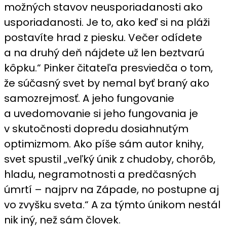
možných stavov neusporiadanosti ako
usporiadanosti. Je to, ako keď si na pláži
postavíte hrad z piesku. Večer odídete
a na druhý deň nájdete už len beztvarú
kôpku.“ Pinker čitateľa presviedča o tom,
že súčasný svet by nemal byť braný ako
samozrejmosť. A jeho fungovanie
a uvedomovanie si jeho fungovania je
v skutočnosti dopredu dosiahnutým
optimizmom. Ako píše sám autor knihy,
svet spustil „veľký únik z chudoby, chorôb,
hladu, negramotnosti a predčasných
úmrtí – najprv na Západe, no postupne aj
vo zvyšku sveta.“ A za týmto únikom nestál
nik iný, než sám človek.