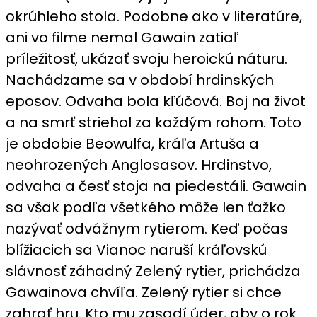
okrúhleho stola. Podobne ako v literatúre,
ani vo filme nemal Gawain zatiaľ
príležitosť, ukázať svoju heroickú náturu.
Nachádzame sa v období hrdinských
eposov. Odvaha bola kľúčová. Boj na život
a na smrť striehol za každým rohom. Toto
je obdobie Beowulfa, kráľa Artuša a
neohrozených Anglosasov. Hrdinstvo,
odvaha a česť stoja na piedestáli. Gawain
sa však podľa všetkého môže len ťažko
nazývať odvážnym rytierom. Keď počas
blížiacich sa Vianoc naruší kráľovskú
slávnosť záhadný Zelený rytier, prichádza
Gawainova chvíľa. Zelený rytier si chce
zahrať hru. Kto mu zasadí úder, aby o rok