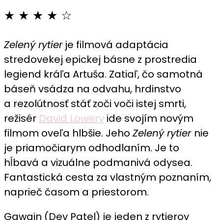
Zelený
★ ★ ★ ★ ☆
rytier
recenzia:
Zelený rytier
je filmová adaptácia
Existenciálna
stredovekej epickej básne z prostredia
cesta
legiend kráľa Artuša. Zatiaľ, čo samotná
za
sebapoznaním
báseň vsádza na odvahu, hrdinstvo
a rezolútnosť stáť zoči voči istej smrti,
režisér
David Lowery
ide svojím novým
filmom oveľa hlbšie. Jeho
Zelený rytier
nie
je priamočiarym odhodlaním. Je to
hĺbavá a vizuálne podmanivá odysea.
Fantastická cesta za vlastným poznaním,
naprieč časom a priestorom.
Gawain (Dev Patel) je jeden z rytierov