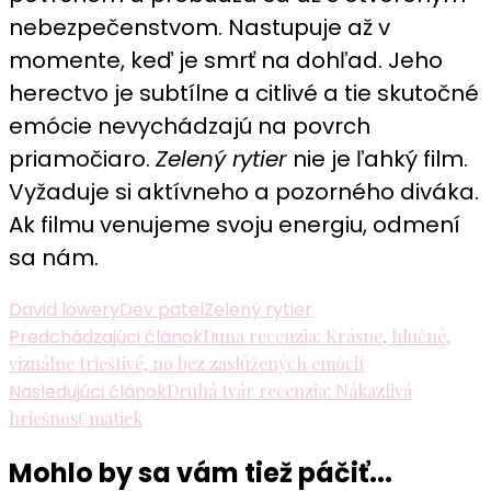
nebezpečenstvom. Nastupuje až v
momente, keď je smrť na dohľad. Jeho
herectvo je subtílne a citlivé a tie skutočné
emócie nevychádzajú na povrch
priamočiaro.
Zelený rytier
nie je ľahký film.
Vyžaduje si aktívneho a pozorného diváka.
Ak filmu venujeme svoju energiu, odmení
sa nám.
David lowery
Dev patel
Zelený rytier
Navigácia
Predchádzajúci článok
Duna recenzia: Krásne, hlučné,
vizuálne trieštivé, no bez zaslúžených emócií
v
Nasledujúci článok
Druhá tvár recenzia: Nákazlivá
článku
hriešnosť matiek
Mohlo by sa vám tiež páčiť...