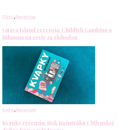
Filmy
,
Recenzie
Guava Island recenzia: Childish Gambino a
Rihanna na ceste za slobodou
Knihy
,
Recenzie
Kvapky recenzia: Rok na intráku v Mlynskej
doline hravo zvládneme