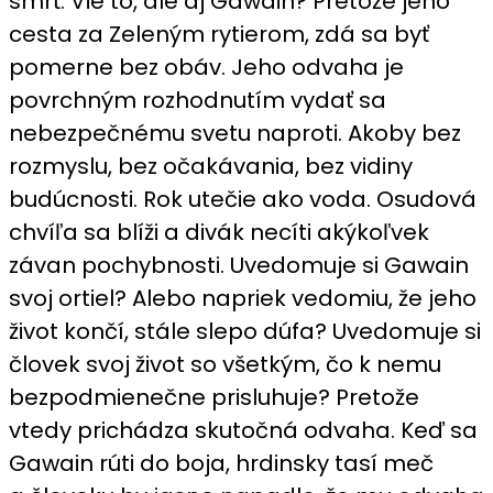
smrť. Vie to, ale aj Gawain? Pretože jeho
cesta za Zeleným rytierom, zdá sa byť
pomerne bez obáv. Jeho odvaha je
povrchným rozhodnutím vydať sa
nebezpečnému svetu naproti. Akoby bez
rozmyslu, bez očakávania, bez vidiny
budúcnosti. Rok utečie ako voda. Osudová
chvíľa sa blíži a divák necíti akýkoľvek
závan pochybnosti. Uvedomuje si Gawain
svoj ortiel? Alebo napriek vedomiu, že jeho
život končí, stále slepo dúfa? Uvedomuje si
človek svoj život so všetkým, čo k nemu
bezpodmienečne prisluhuje? Pretože
vtedy prichádza skutočná odvaha. Keď sa
Gawain rúti do boja, hrdinsky tasí meč