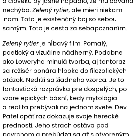
a človeku by jasne napadlo, že mu odvaha
nechýba.
Zelený rytier
, ale mieri niekam
inam. Toto je existenčný boj so sebou
samým. Toto je cesta za sebapoznaním.
Zelený rytier
je hĺbavý film. Pomalý,
poetický a vizuálne nádherný. Podobne
ako Loweryho minulá tvorba, aj tentoraz
sa režisér ponára hlboko do filozofických
otázok. Nedrží sa žiadneho vzorca. Je to
fantastická rozprávka pre dospelých, po
vzore epických básní, kedy mytológia
a realita prebývali na jednom svete. Dev
Patel opäť raz dokazuje svoje herecké
prednosti. Jeho strach ostáva pod
povrchom a prebúdza sa až s otvoreným