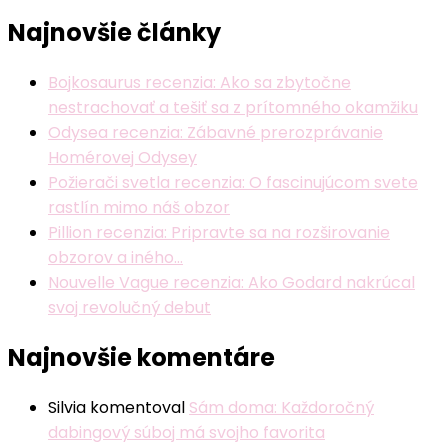
Najnovšie články
Bojkosaurus recenzia: Ako sa zbytočne
nestrachovať a tešiť sa z prítomného okamžiku
Odysea recenzia: Zábavné prerozprávanie
Homérovej Odysey
Požierači svetla recenzia: O fascinujúcom svete
rastlín mimo náš obzor
Pillion recenzia: Pripravte sa na rozširovanie
obzorov a iného…
Nouvelle Vague recenzia: Ako Godard nakrúcal
svoj revolučný debut
Najnovšie komentáre
Silvia
komentoval
Sám doma: Každoročný
dabingový súboj má svojho favorita