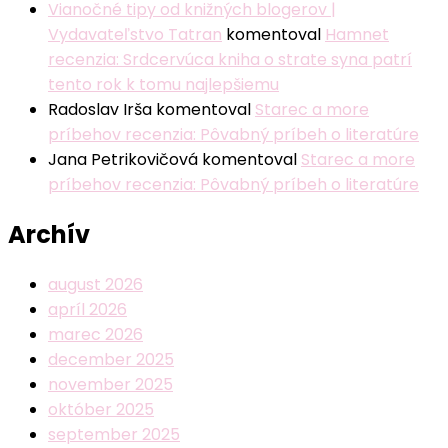
Vianočné tipy od knižných blogerov |
Vydavateľstvo Tatran
komentoval
Hamnet
recenzia: Srdcervúca kniha o strate syna patrí
tento rok k tomu najlepšiemu
Radoslav Irša
komentoval
Starec a more
príbehov recenzia: Pôvabný príbeh o literatúre
Jana Petrikovičová
komentoval
Starec a more
príbehov recenzia: Pôvabný príbeh o literatúre
Archív
august 2026
apríl 2026
marec 2026
december 2025
november 2025
október 2025
september 2025