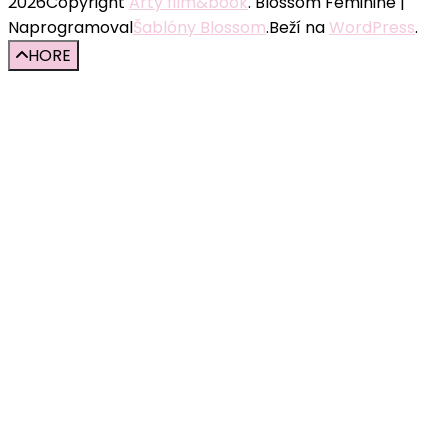
2026Copyright
Arty film&book
.
Blossom Feminine |
Naprogramoval
Šablóny Blossom
.Beží na
WordPress
.
HORE