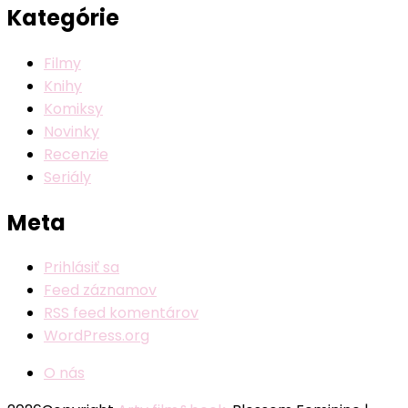
Kategórie
Filmy
Knihy
Komiksy
Novinky
Recenzie
Seriály
Meta
Prihlásiť sa
Feed záznamov
RSS feed komentárov
WordPress.org
O nás