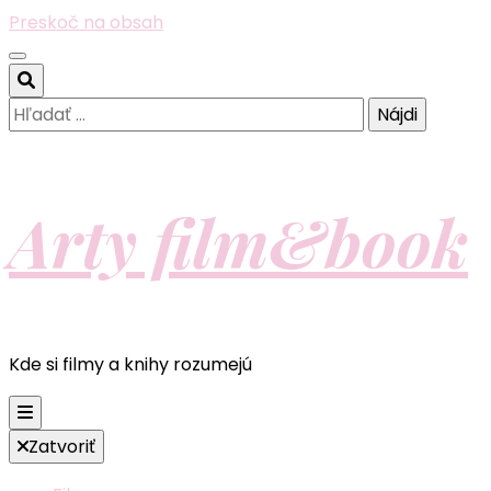
Preskoč na obsah
Hľadať:
Arty film&book
Kde si filmy a knihy rozumejú
Zatvoriť