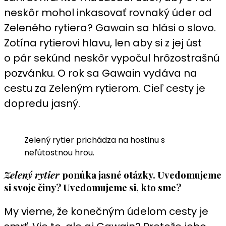
neskôr mohol inkasovať rovnaký úder od
Zeleného rytiera? Gawain sa hlási o slovo.
Zotína rytierovi hlavu, len aby si z jej úst
o pár sekúnd neskôr vypočul hrôzostrašnú
pozvánku. O rok sa Gawain vydáva na
cestu za Zeleným rytierom. Cieľ cesty je
dopredu jasný.
Zelený rytier prichádza na hostinu s
neľútostnou hrou.
Zelený rytier
ponúka jasné otázky. Uvedomujeme
si svoje činy? Uvedomujeme si, kto sme?
My vieme, že konečným údelom cesty je