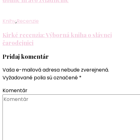
Knihy
,
Recenzie
Kirké recenzia: Výborná kniha o slávnej
čarodejnici
Pridaj komentár
Vaša e-mailová adresa nebude zverejnená.
Vyžadované polia sú označené
*
Komentár