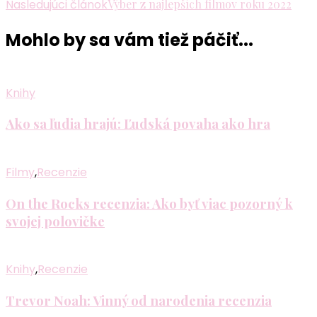
Nasledujúci článok
Výber z najlepších filmov roku 2022
článku
Mohlo by sa vám tiež páčiť...
Knihy
Ako sa ľudia hrajú: Ľudská povaha ako hra
Filmy
,
Recenzie
On the Rocks recenzia: Ako byť viac pozorný k
svojej polovičke
Knihy
,
Recenzie
Trevor Noah: Vinný od narodenia recenzia