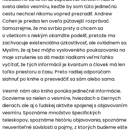
sveta alebo vesmíru, keďže by som túto jedinečnú
cestu nechcel nikomu vopred prezradiť. Andrew
Cohen je predsa len oveľa pútavejší rozprávač.
Samozrejme, že ma svrbia prsty a chcem sa
o všetkom s niekým okamžite podeliť, pretože ma
zachvacuje existenciálna úzkostlivosť, ale ovládnem sa.
Myslím, že aj bez môjho vysloveného poukazovania na
moje vzrušenie sa dá medzi riadkami veľmi ľahko
vyčítať, že tých informácií je kvantum a človek má len
toľko priestoru a času. Preto radšej odporúčam
siahnuť po knihe a presvedčiť sa sám alebo sama.
Vesmír
nám ako kniha ponúka jedinečné informácie.
Dozvieme sa nielen o vesmíre, hviezdach a čiernych
dierach, ale aj o ľudskej aktivite spojenej s objavovaním
vesmíru. Spoznáme množstvo špecifických
teleskopov, spoznáme históriu objavovania, spoznáme
neuveriteľné súvislosti a pojmy, z ktorých budeme ešte