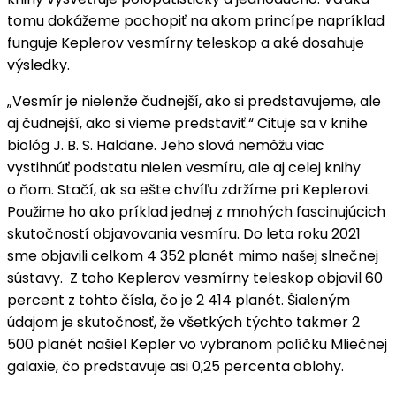
tomu dokážeme pochopiť na akom princípe napríklad
funguje Keplerov vesmírny teleskop a aké dosahuje
výsledky.
„Vesmír je nielenže čudnejší, ako si predstavujeme, ale
aj čudnejší, ako si vieme predstaviť.“ Cituje sa v knihe
biológ J. B. S. Haldane. Jeho slová nemôžu viac
vystihnúť podstatu nielen vesmíru, ale aj celej knihy
o ňom. Stačí, ak sa ešte chvíľu zdržíme pri Keplerovi.
Použime ho ako príklad jednej z mnohých fascinujúcich
skutočností objavovania vesmíru. Do leta roku 2021
sme objavili celkom 4 352 planét mimo našej slnečnej
sústavy. Z toho Keplerov vesmírny teleskop objavil 60
percent z tohto čísla, čo je 2 414 planét. Šialeným
údajom je skutočnosť, že všetkých týchto takmer 2
500 planét našiel Kepler vo vybranom políčku Mliečnej
galaxie, čo predstavuje asi 0,25 percenta oblohy.