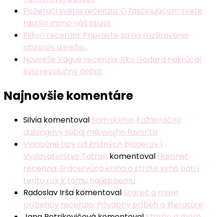
Požierači svetla recenzia: O fascinujúcom svete
rastlín mimo náš obzor
Pillion recenzia: Pripravte sa na rozširovanie
obzorov a iného…
Nouvelle Vague recenzia: Ako Godard nakrúcal
svoj revolučný debut
Najnovšie komentáre
Silvia
komentoval
Sám doma: Každoročný
dabingový súboj má svojho favorita
Vianočné tipy od knižných blogerov |
Vydavateľstvo Tatran
komentoval
Hamnet
recenzia: Srdcervúca kniha o strate syna patrí
tento rok k tomu najlepšiemu
Radoslav Irša
komentoval
Starec a more
príbehov recenzia: Pôvabný príbeh o literatúre
Jana Petrikovičová
komentoval
Starec a more