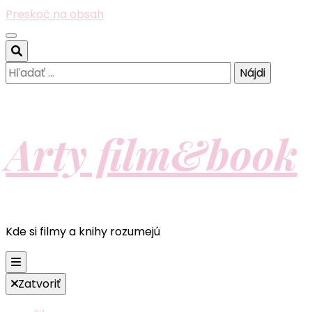
Preskoč na obsah
Hľadať:
Arty film&book
Kde si filmy a knihy rozumejú
Zatvoriť