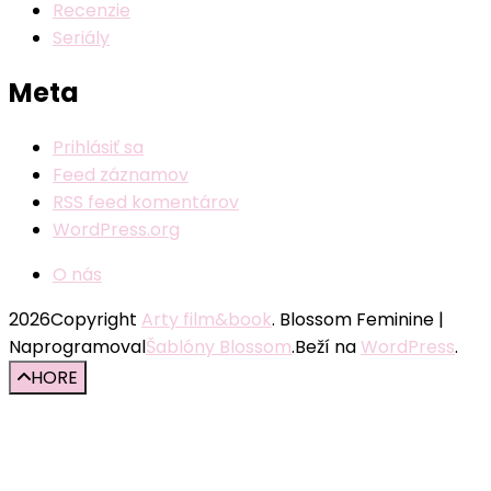
Recenzie
Seriály
Meta
Prihlásiť sa
Feed záznamov
RSS feed komentárov
WordPress.org
O nás
2026Copyright
Arty film&book
.
Blossom Feminine |
Naprogramoval
Šablóny Blossom
.Beží na
WordPress
.
HORE