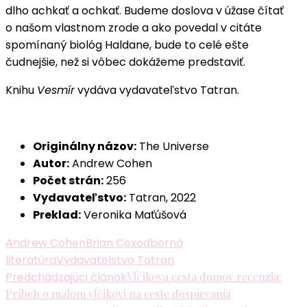
dlho achkať a ochkať. Budeme doslova v úžase čítať
o našom vlastnom zrode a ako povedal v citáte
spomínaný biológ Haldane, bude to celé ešte
čudnejšie, než si vôbec dokážeme predstaviť.
Knihu
Vesmír
vydáva vydavateľstvo Tatran.
Originálny názov:
The Universe
Autor:
Andrew Cohen
Počet strán:
256
Vydavateľstvo:
Tatran, 2022
Preklad:
Veronika Maťúšová
Andrew Cohen
Brian Cox
odborná
literatúra
Vydavatelstvo Tatran
Navigácia
Predchádzajúci článok
Vĺčikova cesta domov recenzia:
Príbeh o malom vĺčikovi na ceste dospievania
v