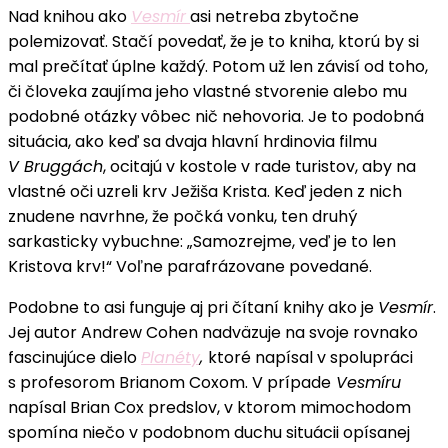
Nad knihou ako
Vesmír
asi netreba zbytočne
Vesmír
polemizovať. Stačí povedať, že je to kniha, ktorú by si
recenzia:
mal prečítať úplne každý. Potom už len závisí od toho,
Cesta
či človeka zaujíma jeho vlastné stvorenie alebo mu
vesmírom
podobné otázky vôbec nič nehovoria. Je to podobná
je
situácia, ako keď sa dvaja hlavní hrdinovia filmu
úžasnejšia,
V Bruggách
, ocitajú v kostole v rade turistov, aby na
než
vlastné oči uzreli krv Ježiša Krista. Keď jeden z nich
si
znudene navrhne, že počká vonku, ten druhý
dokážeme
sarkasticky vybuchne: „Samozrejme, veď je to len
predstaviť
Kristova krv!“ Voľne parafrázovane povedané.
Podobne to asi funguje aj pri čítaní knihy ako je
Vesmír
.
Jej autor Andrew Cohen nadväzuje na svoje rovnako
fascinujúce dielo
Planéty
,
ktoré napísal v spolupráci
s profesorom Brianom Coxom. V prípade
Vesmíru
napísal Brian Cox predslov, v ktorom mimochodom
spomína niečo v podobnom duchu situácii opísanej