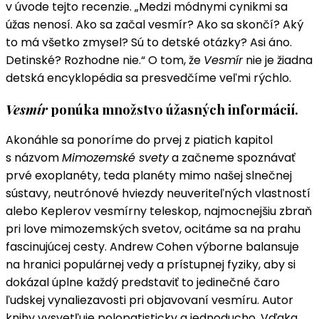
v úvode tejto recenzie. „Medzi módnymi cynikmi sa
úžas nenosí. Ako sa začal vesmír? Ako sa skončí? Aký
to má všetko zmysel? Sú to detské otázky? Asi áno.
Detinské? Rozhodne nie.“ O tom, že
Vesmír
nie je žiadna
detská encyklopédia sa presvedčíme veľmi rýchlo.
Vesmír
ponúka množstvo úžasných informácií.
Akonáhle sa ponoríme do prvej z piatich kapitol
s názvom
Mimozemské svety
a začneme spoznávať
prvé exoplanéty, teda planéty mimo našej slnečnej
sústavy, neutrónové hviezdy neuveriteľných vlastností
alebo Keplerov vesmírny teleskop, najmocnejšiu zbraň
pri love mimozemských svetov, ocitáme sa na prahu
fascinujúcej cesty. Andrew Cohen výborne balansuje
na hranici populárnej vedy a prístupnej fyziky, aby si
dokázal úplne každý predstaviť to jedinečné čaro
ľudskej vynaliezavosti pri objavovaní vesmíru. Autor
knihy vysvetľuje polopatisticky a jednoducho. Vďaka