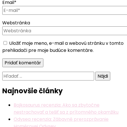
Email
*
Webstránka
Uložiť moje meno, e-mail a webovú stránku v tomto
prehliadači pre moje budúce komentáre.
Hľadať:
Najnovšie články
Bojkosaurus recenzia: Ako sa zbytočne
nestrachovať a tešiť sa z prítomného okamžiku
Odysea recenzia: Zábavné prerozprávanie
Homérovej Odysey