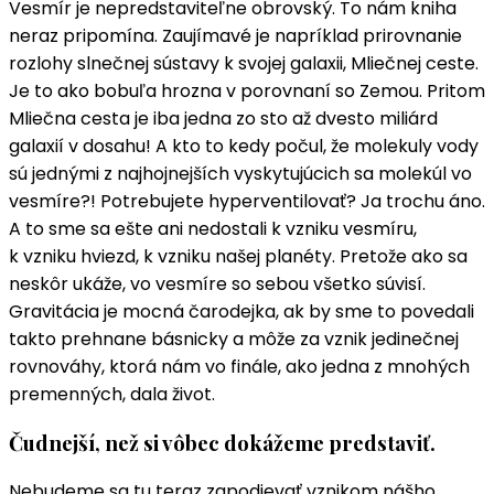
Vesmír je nepredstaviteľne obrovský. To nám kniha
neraz pripomína. Zaujímavé je napríklad prirovnanie
rozlohy slnečnej sústavy k svojej galaxii, Mliečnej ceste.
Je to ako bobuľa hrozna v porovnaní so Zemou. Pritom
Mliečna cesta je iba jedna zo sto až dvesto miliárd
galaxií v dosahu! A kto to kedy počul, že molekuly vody
sú jednými z najhojnejších vyskytujúcich sa molekúl vo
vesmíre?! Potrebujete hyperventilovať? Ja trochu áno.
A to sme sa ešte ani nedostali k vzniku vesmíru,
k vzniku hviezd, k vzniku našej planéty. Pretože ako sa
neskôr ukáže, vo vesmíre so sebou všetko súvisí.
Gravitácia je mocná čarodejka, ak by sme to povedali
takto prehnane básnicky a môže za vznik jedinečnej
rovnováhy, ktorá nám vo finále, ako jedna z mnohých
premenných, dala život.
Čudnejší, než si vôbec dokážeme predstaviť.
Nebudeme sa tu teraz zapodievať vznikom nášho