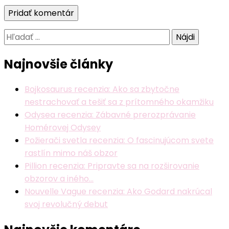
Hľadať:
Najnovšie články
Bojkosaurus recenzia: Ako sa zbytočne
nestrachovať a tešiť sa z prítomného okamžiku
Odysea recenzia: Zábavné prerozprávanie
Homérovej Odysey
Požierači svetla recenzia: O fascinujúcom svete
rastlín mimo náš obzor
Pillion recenzia: Pripravte sa na rozširovanie
obzorov a iného…
Nouvelle Vague recenzia: Ako Godard nakrúcal
svoj revolučný debut