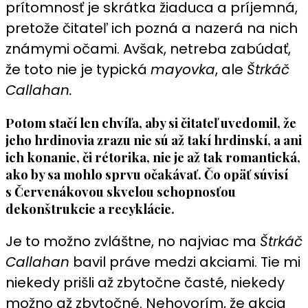
prítomnosť je skrátka žiaduca a príjemná,
pretože čitateľ ich pozná a nazerá na nich
známymi očami. Avšak, netreba zabúdať,
že toto nie je typická
mayovka
, ale
Štrkáč
Callahan.
Potom stačí len chvíľa, aby si čitateľ uvedomil, že
jeho hrdinovia zrazu nie sú až takí hrdinskí, a ani
ich konanie, či rétorika, nie je až tak romantická,
ako by sa mohlo sprvu očakávať. Čo opäť súvisí
s Červenákovou skvelou schopnosťou
dekonštrukcie a recyklácie.
Je to možno zvláštne, no najviac ma
Štrkáč
Callahan
bavil práve medzi akciami. Tie mi
niekedy prišli až zbytočne časté, niekedy
možno až zbytočné. Nehovorím, že akcia