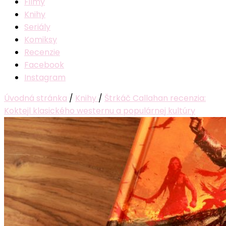
Filmy
Knihy
Seriály
Komiksy
Recenzie
Facebook
Instagram
Úvodná stránka
/
Knihy
/
Štrkáč Callahan recenzia:
Koktejl klasického westernu a populárnej kultúry