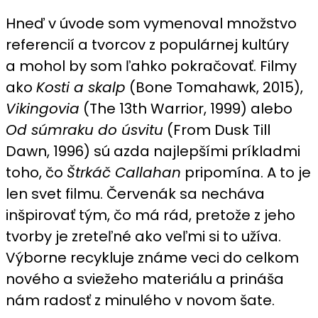
Hneď v úvode som vymenoval množstvo
referencií a tvorcov z populárnej kultúry
a mohol by som ľahko pokračovať. Filmy
ako
Kosti a skalp
(Bone Tomahawk, 2015),
Vikingovia
(The 13th Warrior, 1999) alebo
Od súmraku do úsvitu
(From Dusk Till
Dawn, 1996) sú azda najlepšími príkladmi
toho, čo
Štrkáč Callahan
pripomína. A to je
len svet filmu. Červenák sa necháva
inšpirovať tým, čo má rád, pretože z jeho
tvorby je zreteľné ako veľmi si to užíva.
Výborne recykluje známe veci do celkom
nového a sviežeho materiálu a prináša
nám radosť z minulého v novom šate.