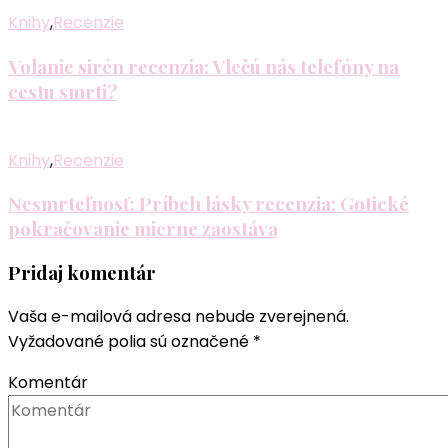
Knihy
,
Recenzie
Volanie sirén recenzia: Vlečú nás telefóny na
cestu smrti?
Knihy
,
Recenzie
Nesmrteľnosť: Príbeh lásky recenzia: Gotické
pokračovanie mierne zaostáva
Pridaj komentár
Vaša e-mailová adresa nebude zverejnená.
Vyžadované polia sú označené
*
Komentár