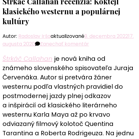
Štrkáč Callahan recenzia: Koktejl
klasického westernu a populárnej
kultúry
Autor:
Radoslav Irša
aktualizované
9. decembra 2022
17.
k
augusta 2020
Zanechať komentár
článku
Štrkáč Callahan
je nová kniha od
Štrkáč
Callahan
známeho slovenského spisovateľa Juraja
recenzia:
Červenáka. Autor si pretvára žáner
Koktejl
westernu podľa vlastných pravidiel do
klasického
postmodernej jazdy plnej odkazov
westernu
a inšpirácií od klasického literárneho
a
populárnej
westernu Karla Maya až po krvavo
kultúry
odviazaný filmový kolotoč Quentina
Tarantina a Roberta Rodrigeuza. Na jednu