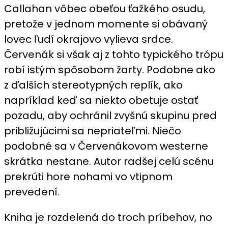
Callahan vôbec obeťou ťažkého osudu,
pretože v jednom momente si obávaný
lovec ľudí okrajovo vylieva srdce.
Červenák si však aj z tohto typického trópu
robí istým spôsobom žarty. Podobne ako
z ďalších stereotypných replík, ako
napríklad keď sa niekto obetuje ostať
pozadu, aby ochránil zvyšnú skupinu pred
približujúcimi sa nepriateľmi. Niečo
podobné sa v Červenákovom westerne
skrátka nestane. Autor radšej celú scénu
prekrúti hore nohami vo vtipnom
prevedení.
Kniha je rozdelená do troch príbehov, no