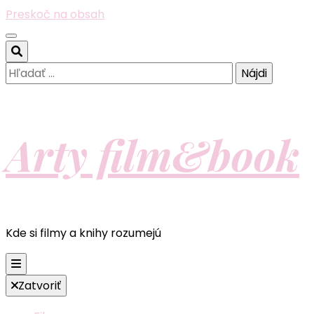
Preskoč na obsah
Hľadať:
Arty film&book
Kde si filmy a knihy rozumejú
Zatvoriť