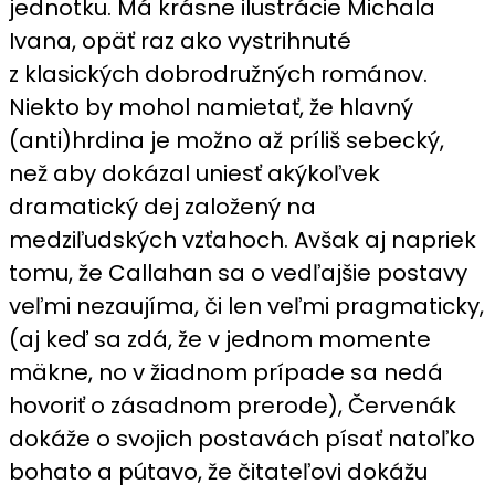
jednotku. Má krásne ilustrácie Michala
Ivana, opäť raz ako vystrihnuté
z klasických dobrodružných románov.
Niekto by mohol namietať, že hlavný
(anti)hrdina je možno až príliš sebecký,
než aby dokázal uniesť akýkoľvek
dramatický dej založený na
medziľudských vzťahoch. Avšak aj napriek
tomu, že Callahan sa o vedľajšie postavy
veľmi nezaujíma, či len veľmi pragmaticky,
(aj keď sa zdá, že v jednom momente
mäkne, no v žiadnom prípade sa nedá
hovoriť o zásadnom prerode), Červenák
dokáže o svojich postavách písať natoľko
bohato a pútavo, že čitateľovi dokážu