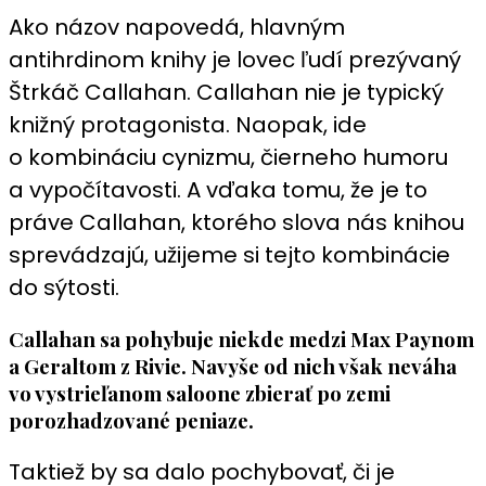
Ako názov napovedá, hlavným
antihrdinom knihy je lovec ľudí prezývaný
Štrkáč Callahan. Callahan nie je typický
knižný protagonista. Naopak, ide
o kombináciu cynizmu, čierneho humoru
a vypočítavosti. A vďaka tomu, že je to
práve Callahan, ktorého slova nás knihou
sprevádzajú, užijeme si tejto kombinácie
do sýtosti.
Callahan sa pohybuje niekde medzi Max Paynom
a Geraltom z Rivie. Navyše od nich však neváha
vo vystrieľanom saloone zbierať po zemi
porozhadzované peniaze.
Taktiež by sa dalo pochybovať, či je