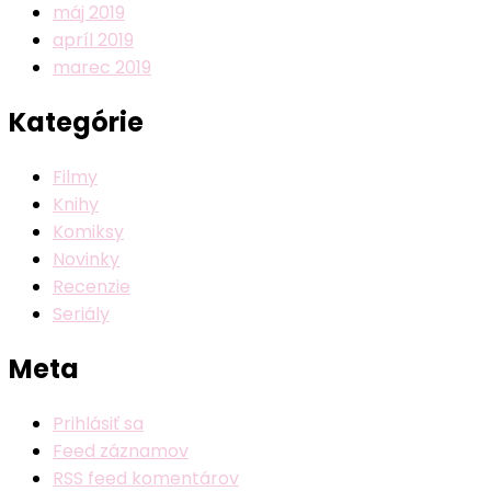
máj 2019
apríl 2019
marec 2019
Kategórie
Filmy
Knihy
Komiksy
Novinky
Recenzie
Seriály
Meta
Prihlásiť sa
Feed záznamov
RSS feed komentárov