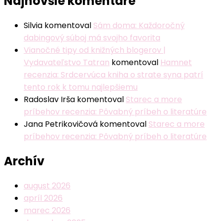
Najnovšie komentáre
Silvia
komentoval
Sám doma: Každoročný
dabingový súboj má svojho favorita
Vianočné tipy od knižných blogerov |
Vydavateľstvo Tatran
komentoval
Hamnet
recenzia: Srdcervúca kniha o strate syna patrí
tento rok k tomu najlepšiemu
Radoslav Irša
komentoval
Starec a more
príbehov recenzia: Pôvabný príbeh o literatúre
Jana Petrikovičová
komentoval
Starec a more
príbehov recenzia: Pôvabný príbeh o literatúre
Archív
august 2026
apríl 2026
marec 2026