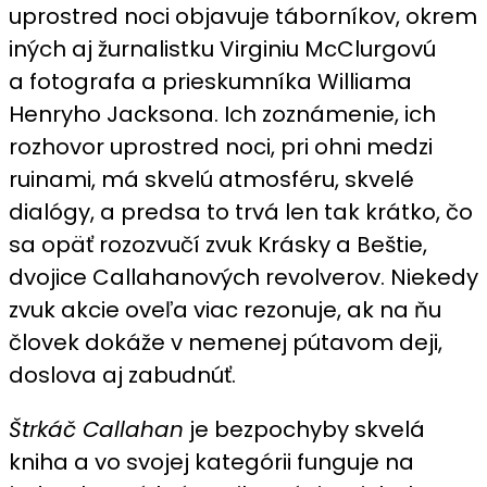
uprostred noci objavuje táborníkov, okrem
iných aj žurnalistku Virginiu McClurgovú
a fotografa a prieskumníka Williama
Henryho Jacksona. Ich zoznámenie, ich
rozhovor uprostred noci, pri ohni medzi
ruinami, má skvelú atmosféru, skvelé
dialógy, a predsa to trvá len tak krátko, čo
sa opäť rozozvučí zvuk Krásky a Beštie,
dvojice Callahanových revolverov. Niekedy
zvuk akcie oveľa viac rezonuje, ak na ňu
človek dokáže v nemenej pútavom deji,
doslova aj zabudnúť.
Štrkáč Callahan
je bezpochyby skvelá
kniha a vo svojej kategórii funguje na