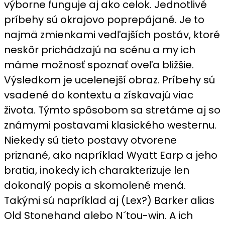
výborne funguje aj ako celok. Jednotlivé
príbehy sú okrajovo poprepájané. Je to
najmä zmienkami vedľajších postáv, ktoré
neskôr prichádzajú na scénu a my ich
máme možnosť spoznať oveľa bližšie.
Výsledkom je ucelenejší obraz. Príbehy sú
vsadené do kontextu a získavajú viac
života. Týmto spôsobom sa stretáme aj so
známymi postavami klasického westernu.
Niekedy sú tieto postavy otvorene
priznané, ako napríklad Wyatt Earp a jeho
bratia, inokedy ich charakterizuje len
dokonalý popis a skomolené mená.
Takými sú napríklad aj (Lex?) Barker alias
Old Stonehand alebo N´tou-win. A ich