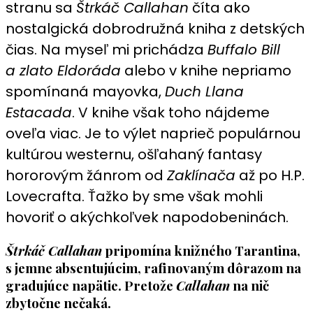
stranu sa
Štrkáč Callahan
číta ako
nostalgická dobrodružná kniha z detských
čias. Na myseľ mi prichádza
Buffalo Bill
a zlato Eldoráda
alebo v knihe nepriamo
spomínaná mayovka,
Duch Llana
Estacada
. V knihe však toho nájdeme
oveľa viac. Je to výlet naprieč populárnou
kultúrou westernu, ošľahaný fantasy
hororovým žánrom od
Zaklínača
až po H.P.
Lovecrafta. Ťažko by sme však mohli
hovoriť o akýchkoľvek napodobeninách.
Štrkáč Callahan
pripomína knižného Tarantina,
s jemne absentujúcim, rafinovaným dôrazom na
gradujúce napätie. Pretože
Callahan
na nič
zbytočne nečaká.