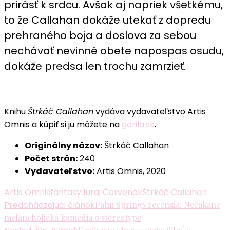
prirásť k srdcu. Avšak aj napriek všetkému,
to že Callahan dokáže utekať z dopredu
prehraného boja a doslova za sebou
nechávať nevinné obete napospas osudu,
dokáže predsa len trochu zamrzieť.
Knihu
Štrkáč Callahan
vydáva vydavateľstvo Artis
Omnis a kúpiť si ju môžete na
gorila.sk
.
Originálny názov:
Štrkáč Callahan
Počet strán:
240
Vydavateľstvo:
Artis Omnis, 2020
Artis Omnis
fantasy
Juraj Červenák
Štrkáč Callahan
Navigácia
Predchádzajúci článok
Palm Springs recenzia: Nečakane
melancholická komédia o stereotype
v