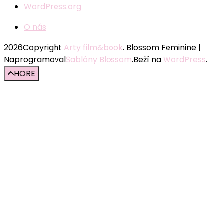
WordPress.org
O nás
2026Copyright
Arty film&book
.
Blossom Feminine |
Naprogramoval
Šablóny Blossom
.Beží na
WordPress
.
HORE