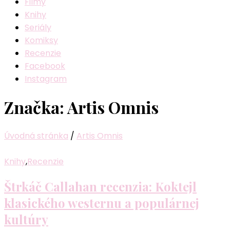
Filmy
Knihy
Seriály
Komiksy
Recenzie
Facebook
Instagram
Značka:
Artis Omnis
Úvodná stránka
/
Artis Omnis
Knihy
,
Recenzie
Štrkáč Callahan recenzia: Koktejl
klasického westernu a populárnej
kultúry