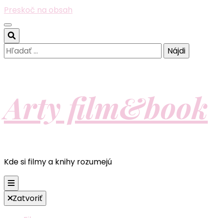
Preskoč na obsah
Hľadať:
Arty film&book
Kde si filmy a knihy rozumejú
Zatvoriť