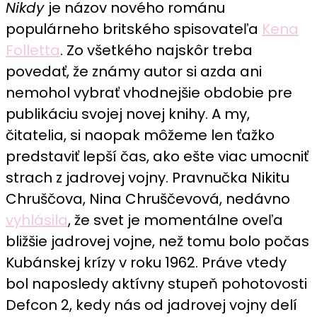
Nikdy
je názov nového románu
Nikdy
recenzia:
populárneho britského spisovateľa
Kena
Román
Folletta
. Zo všetkého najskôr treba
o hroziacej
povedať, že známy autor si azda ani
jadrovej
nemohol vybrať vhodnejšie obdobie pre
vojne
publikáciu svojej novej knihy. A my,
je
mrazivo
čitatelia, si naopak môžeme len ťažko
presvedčivý
predstaviť lepší čas, ako ešte viac umocniť
strach z jadrovej vojny. Pravnučka Nikitu
Chruščova, Nina Chruščevová, nedávno
vyhlásila
, že svet je momentálne oveľa
bližšie jadrovej vojne, než tomu bolo počas
Kubánskej krízy v roku 1962. Práve vtedy
bol naposledy aktívny stupeň pohotovosti
Defcon 2, kedy nás od jadrovej vojny delí