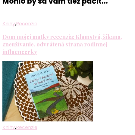
Mohlo by sa vám tiež páčiť...
Knihy
,
Recenzie
Dom mojej matky recenzia: Klamstvá, šikana,
zneužívanie, odvrátená strana rodinnej
influencerky
Knihy
,
Recenzie