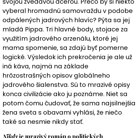
svojou zvedavou dcérou. Prečo by si niekto
vyberal hromadnú samovraždu v podobe
odpálených jadrových hlavíc? Pýta sa jej
mladá Pippa. Tri hlavné body, stojace za
využitím jadrového arzenálu, ktoré jej
mama spomenie, sa zdajú byť pomerne
logické. Výsledok ich prekročenia je ale už
iná káva, najmä na základe
hrôzostrašných opisov globálneho
jadrového šialenstva. Sú to mrazivé opisy
konca civilizácie ako ju poznáme. Niet sa
potom čomu čudovať, že sama najsilnejšia
žena sveta s obavami vyhlási, že niečo
také sa nesmie nikdy stať.
Nikdy
je mrazivý román o politických