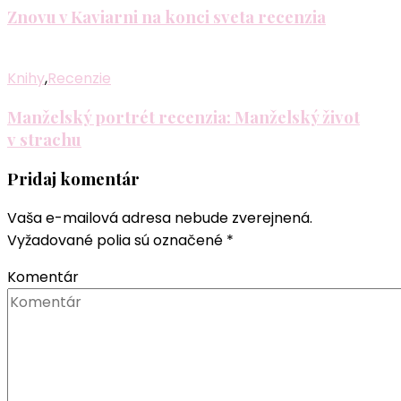
Znovu v Kaviarni na konci sveta recenzia
Knihy
,
Recenzie
Manželský portrét recenzia: Manželský život
v strachu
Pridaj komentár
Vaša e-mailová adresa nebude zverejnená.
Vyžadované polia sú označené
*
Komentár