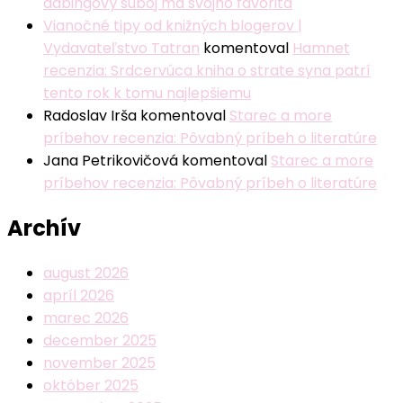
dabingový súboj má svojho favorita
Vianočné tipy od knižných blogerov |
Vydavateľstvo Tatran
komentoval
Hamnet
recenzia: Srdcervúca kniha o strate syna patrí
tento rok k tomu najlepšiemu
Radoslav Irša
komentoval
Starec a more
príbehov recenzia: Pôvabný príbeh o literatúre
Jana Petrikovičová
komentoval
Starec a more
príbehov recenzia: Pôvabný príbeh o literatúre
Archív
august 2026
apríl 2026
marec 2026
december 2025
november 2025
október 2025