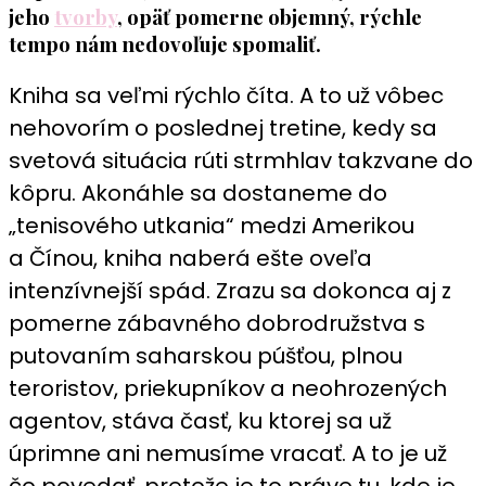
jeho
tvorby
, opäť pomerne objemný, rýchle
tempo nám nedovoľuje spomaliť.
Kniha sa veľmi rýchlo číta. A to už vôbec
nehovorím o poslednej tretine, kedy sa
svetová situácia rúti strmhlav takzvane do
kôpru. Akonáhle sa dostaneme do
„tenisového utkania“ medzi Amerikou
a Čínou, kniha naberá ešte oveľa
intenzívnejší spád. Zrazu sa dokonca aj z
pomerne zábavného dobrodružstva s
putovaním saharskou púšťou, plnou
teroristov, priekupníkov a neohrozených
agentov, stáva časť, ku ktorej sa už
úprimne ani nemusíme vracať. A to je už
čo povedať, pretože je to práve tu, kde je