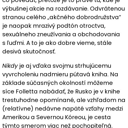
výbušnej akcie na rozdávanie. Odvrátenou
stranou celého „akčného dobrodružstva“
je naopak mrazivý podtón otroctva,
sexuálneho zneužívania a obchodovania
s ľuďmi. A to je ako dobre vieme, stále
desivá skutočnosť.
Nikdy
je aj vďaka svojmu strhujúcemu
vyvrcholeniu nadmieru pútavá kniha. Na
základe súčasných okolností môžeme
síce Folletta nabádať, že Rusko je v knihe
trestuhodne opomínané, ale vzhľadom na
(relatívne) nedávne napäté vzťahy medzi
Amerikou a Severnou Kóreou, je cesta
týmto smerom viac než pochopiteľná.