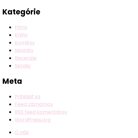
Kategórie
Filmy
Knihy
Komiksy
Novinky
Recenzie
Seriály
Meta
Prihlásiť sa
Feed záznamov
RSS feed komentárov
WordPress.org
O nás