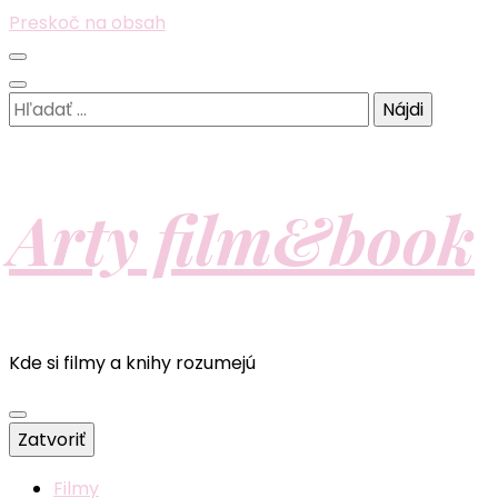
Preskoč na obsah
Hľadať:
Arty film&book
Kde si filmy a knihy rozumejú
Zatvoriť
Filmy