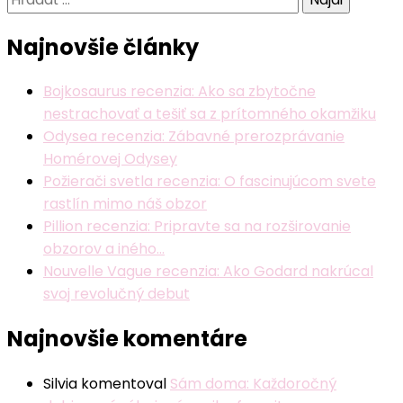
Najnovšie články
Bojkosaurus recenzia: Ako sa zbytočne
nestrachovať a tešiť sa z prítomného okamžiku
Odysea recenzia: Zábavné prerozprávanie
Homérovej Odysey
Požierači svetla recenzia: O fascinujúcom svete
rastlín mimo náš obzor
Pillion recenzia: Pripravte sa na rozširovanie
obzorov a iného…
Nouvelle Vague recenzia: Ako Godard nakrúcal
svoj revolučný debut
Najnovšie komentáre
Silvia
komentoval
Sám doma: Každoročný