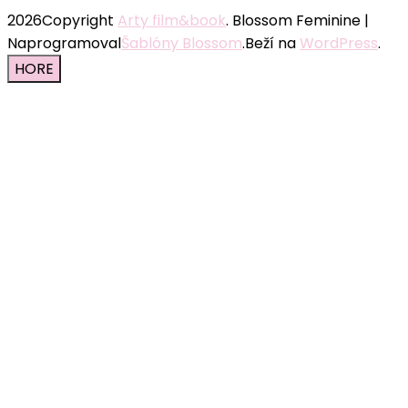
2026Copyright
Arty film&book
.
Blossom Feminine |
Naprogramoval
Šablóny Blossom
.Beží na
WordPress
.
HORE