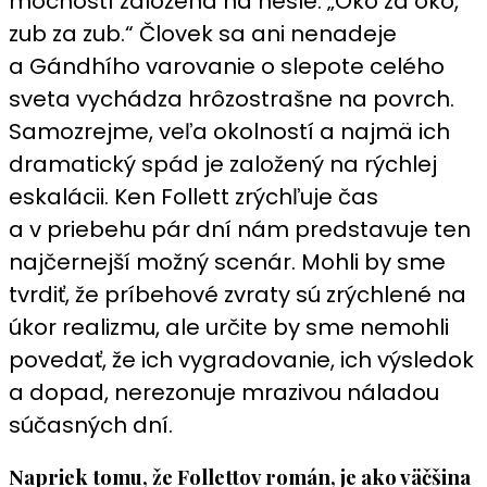
mocností založená na hesle: „Oko za oko,
zub za zub.“ Človek sa ani nenadeje
a Gándhího varovanie o slepote celého
sveta vychádza hrôzostrašne na povrch.
Samozrejme, veľa okolností a najmä ich
dramatický spád je založený na rýchlej
eskalácii. Ken Follett zrýchľuje čas
a v priebehu pár dní nám predstavuje ten
najčernejší možný scenár. Mohli by sme
tvrdiť, že príbehové zvraty sú zrýchlené na
úkor realizmu, ale určite by sme nemohli
povedať, že ich vygradovanie, ich výsledok
a dopad, nerezonuje mrazivou náladou
súčasných dní.
Napriek tomu, že Follettov román, je ako väčšina