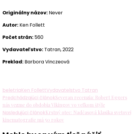
Originálny názov:
Never
Autor:
Ken Follett
Počet strán:
560
Vydavateľstvo:
Tatran, 2022
Preklad:
Barbora Vinczeová
beletria
Ken Follett
Vydavatelstvo Tatran
Navigácia
Predchádzajúci článok
Severan recenzia: Robert Eggers
nás vezme do obdobia Vikingov vo veľkom štýle
v
Nasledujúci článok
Krstný otec: Nadčasová klasika svetovej
článku
kinematografie má 50 rokov