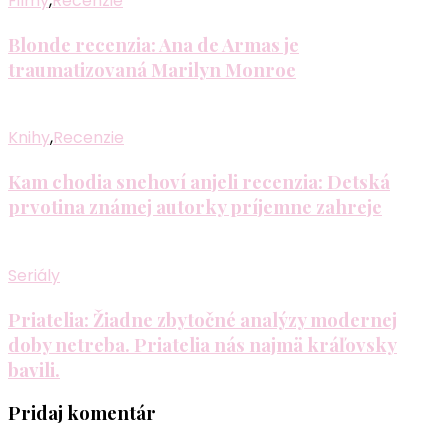
Filmy
,
Recenzie
Blonde recenzia: Ana de Armas je
traumatizovaná Marilyn Monroe
Knihy
,
Recenzie
Kam chodia snehoví anjeli recenzia: Detská
prvotina známej autorky príjemne zahreje
Seriály
Priatelia: Žiadne zbytočné analýzy modernej
doby netreba. Priatelia nás najmä kráľovsky
bavili.
Pridaj komentár