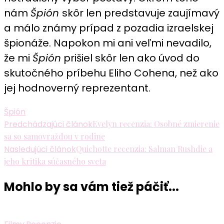
nám
Špión
skôr len predstavuje zaujímavý
a málo známy prípad z pozadia izraelskej
špionáže. Napokon mi ani veľmi nevadilo,
že mi
Špión
prišiel skôr len ako úvod do
skutočného príbehu Eliho Cohena, než ako
jej hodnoverný reprezentant.
Špión
Navigácia
Predchádzajúci článok
Evelyn recenzia: Osobné zmierenie
sa so samovraždou v rodine
v
Nasledujúci článok
Quichotte recenzia: Salman Rushdie a
článku
jeho kritika súčasného sveta
Mohlo by sa vám tiež páčiť...