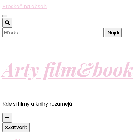
Preskoč na obsah
Hľadať:
Arty film&book
Kde si filmy a knihy rozumejú
Zatvoriť