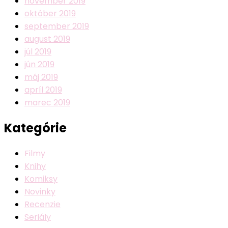
november 2019
október 2019
september 2019
august 2019
júl 2019
jún 2019
máj 2019
apríl 2019
marec 2019
Kategórie
Filmy
Knihy
Komiksy
Novinky
Recenzie
Seriály