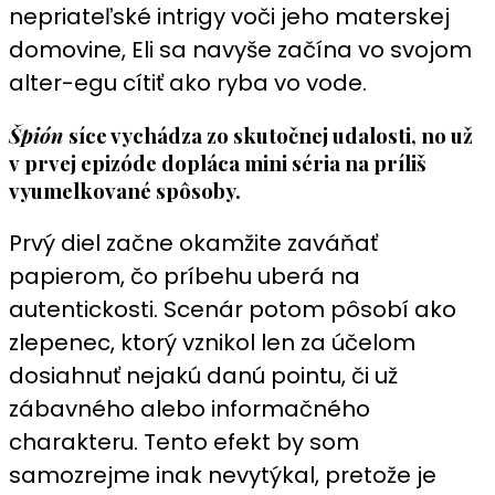
nepriateľské intrigy voči jeho materskej
domovine, Eli sa navyše začína vo svojom
alter-egu cítiť ako ryba vo vode.
Špión
síce vychádza zo skutočnej udalosti, no už
v prvej epizóde dopláca mini séria na príliš
vyumelkované spôsoby.
Prvý diel začne okamžite zaváňať
papierom, čo príbehu uberá na
autentickosti. Scenár potom pôsobí ako
zlepenec, ktorý vznikol len za účelom
dosiahnuť nejakú danú pointu, či už
zábavného alebo informačného
charakteru. Tento efekt by som
samozrejme inak nevytýkal, pretože je