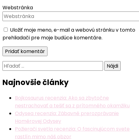
Webstránka
Uložiť moje meno, e-mail a webovú stránku v tomto
prehliadači pre moje budúce komentáre.
Hľadať:
Najnovšie články
Bojkosaurus recenzia: Ako sa zbytočne
nestrachovať a tešiť sa z prítomného okamžiku
Odysea recenzia: Zábavné prerozprávanie
Homérovej Odysey
Požierači svetla recenzia: O fascinujúcom svete
rastlín mimo náš obzor