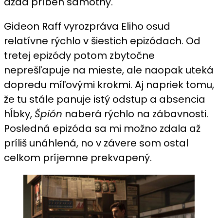
azda príbeh samotný.
Gideon Raff vyrozpráva Eliho osud
relatívne rýchlo v šiestich epizódach. Od
tretej epizódy potom zbytočne
neprešľapuje na mieste, ale naopak uteká
dopredu míľovými krokmi. Aj napriek tomu,
že tu stále panuje istý odstup a absencia
hĺbky,
Špión
naberá rýchlo na zábavnosti.
Posledná epizóda sa mi možno zdala až
príliš unáhlená, no v závere som ostal
celkom príjemne prekvapený.