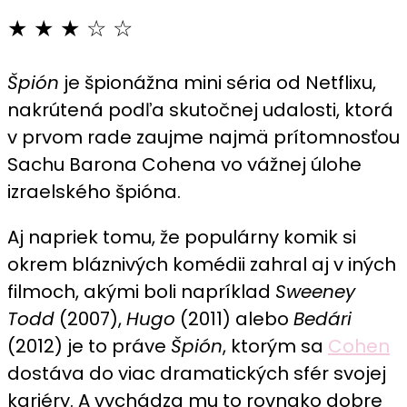
Špión
★ ★ ★ ☆ ☆
recenzia:
Napínavá
Špión
je špionážna mini séria od Netflixu,
mini
nakrútená podľa skutočnej udalosti, ktorá
séria
v prvom rade zaujme najmä prítomnosťou
zápasí
so
Sachu Barona Cohena vo vážnej úlohe
scenárom
izraelského špióna.
Aj napriek tomu, že populárny komik si
okrem bláznivých komédii zahral aj v iných
filmoch, akými boli napríklad
Sweeney
Todd
(2007),
Hugo
(2011) alebo
Bedári
(2012) je to práve
Špión
, ktorým sa
Cohen
dostáva do viac dramatických sfér svojej
kariéry. A vychádza mu to rovnako dobre