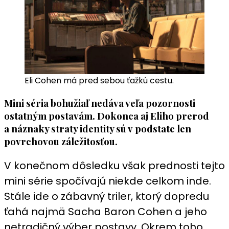
Eli Cohen má pred sebou ťažkú cestu.
Mini séria bohužiaľ nedáva veľa pozornosti
ostatným postavám. Dokonca aj Eliho prerod
a náznaky straty identity sú v podstate len
povrchovou záležitosťou.
V konečnom dôsledku však prednosti tejto
mini série spočívajú niekde celkom inde.
Stále ide o zábavný triler, ktorý dopredu
ťahá najmä Sacha Baron Cohen a jeho
netradičný výber postavy. Okrem toho