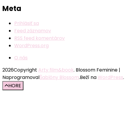
Meta
Prihlásiť sa
Feed záznamov
RSS feed komentárov
WordPress.org
O nás
2026Copyright
Arty film&book
.
Blossom Feminine |
Naprogramoval
Šablóny Blossom
.Beží na
WordPress
.
HORE