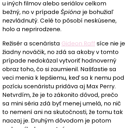
u iných filmov alebo seriálov celkom
bežný, no v prípade
Špióna
je bohužiaľ
nezvládnutý. Celé to pôsobí neskúsene,
holo a neprirodzene.
Režisér a scenárista
Gideon Raff
síce nie je
žiadny nováčik, no zdá sa akoby v tomto
prípade nedokázal vytvoriť hodnoverný
obraz toho, čo si zaumienil. Našťastie sa
veci menia k lepšiemu, keď sa k nemu pod
pozíciu scenáristu pridáva aj Max Perry.
Netvrdím, že je to zákonito dôvod, prečo
sa mini séria zdá byť menej umelá, no nič
to nemení ani na skutočnosti, že tomu tak
naozaj je. Druhým dôvodom je potom