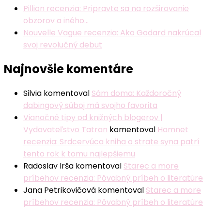
Pillion recenzia: Pripravte sa na rozširovanie
obzorov a iného…
Nouvelle Vague recenzia: Ako Godard nakrúcal
svoj revolučný debut
Najnovšie komentáre
Silvia
komentoval
Sám doma: Každoročný
dabingový súboj má svojho favorita
Vianočné tipy od knižných blogerov |
Vydavateľstvo Tatran
komentoval
Hamnet
recenzia: Srdcervúca kniha o strate syna patrí
tento rok k tomu najlepšiemu
Radoslav Irša
komentoval
Starec a more
príbehov recenzia: Pôvabný príbeh o literatúre
Jana Petrikovičová
komentoval
Starec a more
príbehov recenzia: Pôvabný príbeh o literatúre