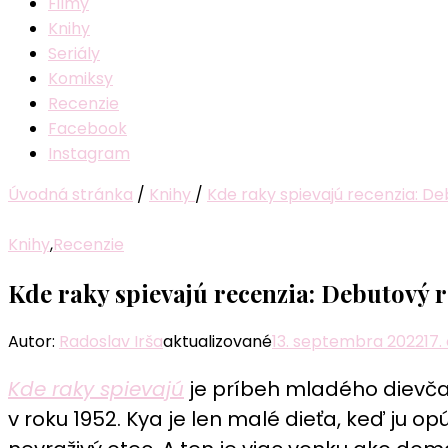
Filmy
Knihy
Seriály
Komiksy
Recenzie
Facebook
Instagram
Úvodná stránka
/
Knihy
/
Kde raky spievajú recenzia: D
Knihy
,
Recenzie
Kde raky spievajú recenzia: Debutový 
Autor:
Radoslav Irša
aktualizované
13. septembra 2022
17.
Kde raky spievajú
je príbeh mladého dievča
v roku 1952. Kya je len malé dieťa, keď ju op