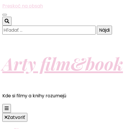
Preskoč na obsah
Hľadať:
Arty film&book
Kde si filmy a knihy rozumejú
Zatvoriť