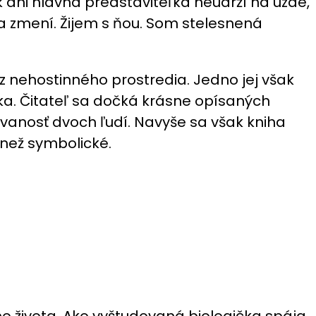
k ani hlavná predstaviteľka neudrží na uzde,
ka zmení. Žijem s ňou. Som stelesnená
nehostinného prostredia. Jedno jej však
ka. Čitateľ sa dočká krásne opísaných
vanosť dvoch ľudí. Navyše sa však kniha
 než symbolické.
života. Ako vyštudovaná biologička spája