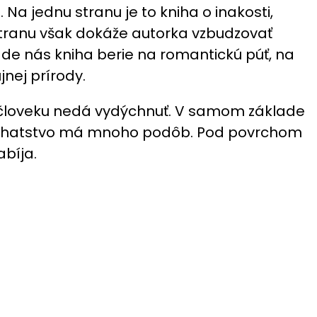
a jednu stranu je to kniha o inakosti,
stranu však dokáže autorka vzbudzovať
de nás kniha berie na romantickú púť, na
nej prírody.
 človeku nedá vydýchnuť. V samom základe
e bohatstvo má mnoho podôb. Pod povrchom
abíja.