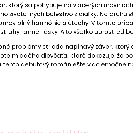
 ktorý sa pohybuje na viacerých úrovniach. N
 života iných bolestivo z diaľky. Na druhú 
omov plný harmónie a útechy. V tomto prípa
trahy rannej lásky. A to všetko uprostred buj
bné problémy strieda napínavý záver, ktorý
ivote mladého dievčaťa, ktoré dokazuje, ž
orá tento debutový román ešte viac emočne n
féra nevynahradí únavnú predvídateľnosť