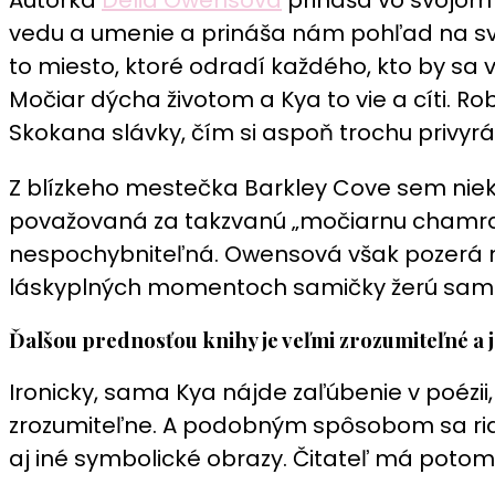
vedu a umenie a prináša nám pohľad na sve
to miesto, ktoré odradí každého, kto by sa 
Močiar dýcha životom a Kya to vie a cíti. Rob
Skokana slávky, čím si aspoň trochu privyrá
Z blízkeho mestečka Barkley Cove sem nieke
považovaná za takzvanú „močiarnu chamraď
nespochybniteľná. Owensová však pozerá na 
láskyplných momentoch samičky žerú samco
Ďalšou prednosťou knihy je veľmi zrozumiteľné a 
Ironicky, sama Kya nájde zaľúbenie v poézii
zrozumiteľne. A podobným spôsobom sa riad
aj iné symbolické obrazy. Čitateľ má potom 