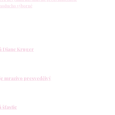
ednoducho výborné
lá Diane Kruger
 je mrazivo presvedčivý
 šťastie