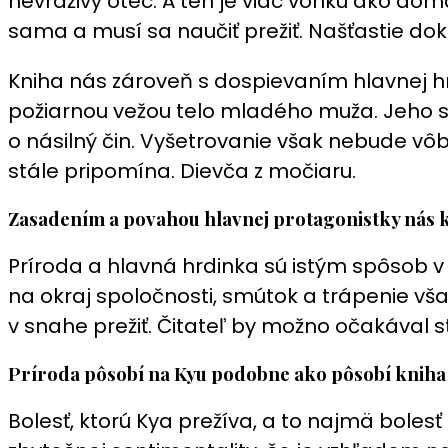
nevraživý otec. A ten je viac vonku ako dom
sama a musí sa naučiť prežiť. Našťastie dok
Kniha nás zároveň s dospievaním hlavnej hr
požiarnou vežou telo mladého muža. Jeho smr
o násilný čin. Vyšetrovanie však nebude vôb
stále pripomína. Dievča z močiaru.
Zasadením a povahou hlavnej protagonistky nás 
Príroda a hlavná hrdinka sú istým spôsob v 
na okraj spoločnosti, smútok a trápenie vš
v snahe prežiť. Čitateľ by možno očakával 
Príroda pôsobí na Kyu podobne ako pôsobí kniha 
Bolesť, ktorú Kya prežíva, a to najmä bol