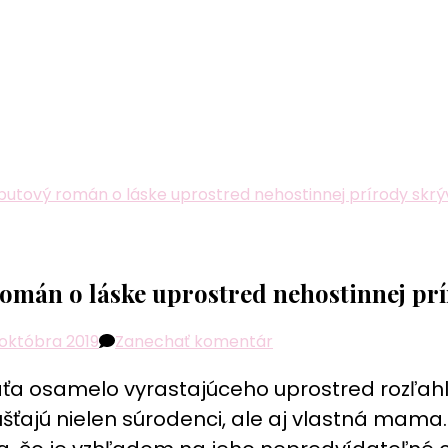
ebutový román o láske uprostred nehostinnej prírody skrý
román o láske uprostred nehostinnej prí
k
 októbra 2019
Zanechať komentár
článku
ťa osamelo vyrastajúceho uprostred rozľahl
Kde
raky
úšťajú nielen súrodenci, ale aj vlastná mama. J
spievajú