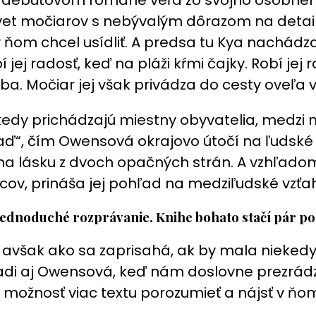
t močiarov s nebývalým dôrazom na detail. 
v ňom chcel usídliť. A predsa tu Kya nachádza
í jej radosť, keď na pláži kŕmi čajky. Robí je
ba. Močiar jej však privádza do cesty oveľa v
dy prichádzajú miestny obyvatelia, medzi ni
“, čím Owensová okrajovo útočí na ľudské p
lásku z dvoch opačných strán. A vzhľadom n
v, prináša jej pohľad na medziľudské vzťah
jednoduché rozprávanie. Knihe bohato stačí pár pos
, avšak ako sa zaprisahá, ak by mala nieked
i aj Owensová, keď nám doslovne prezrádza 
možnosť viac textu porozumieť a nájsť v ňom 