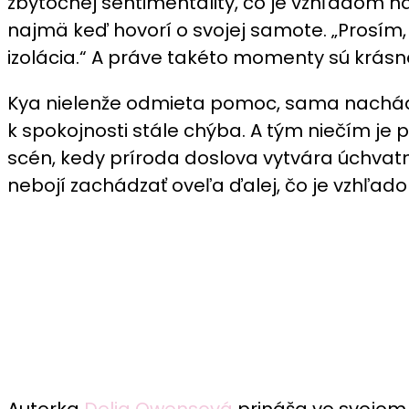
zbytočnej sentimentality, čo je vzhľadom na
najmä keď hovorí o svojej samote. „Prosím,
izolácia.“ A práve takéto momenty sú krásn
Kya nielenže odmieta pomoc, sama nachádza
k spokojnosti stále chýba. A tým niečím j
scén, kedy príroda doslova vytvára úchvat
nebojí zachádzať oveľa ďalej, čo je vzhľad
Autorka
Delia Owensová
prináša vo svojom