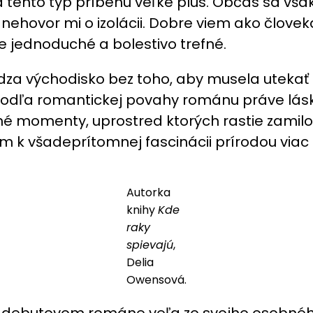
 tento typ príbehu veľké plus. Občas sa vša
 nehovor mi o izolácii. Dobre viem ako člove
e jednoduché a bolestivo trefné.
 východisko bez toho, aby musela utekať z 
e podľa romantickej povahy románu práve lás
né momenty, uprostred ktorých rastie zamilo
om k všadeprítomnej fascinácii prírodou viac
Autorka
knihy
Kde
raky
spievajú
,
Delia
Owensová.
 debutovom románe veľa zo svojho osobného 