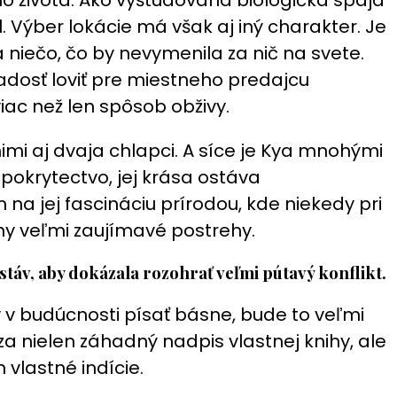
Výber lokácie má však aj iný charakter. Je
 niečo, čo by nevymenila za nič na svete.
j radosť loviť pre miestneho predajcu
iac než len spôsob obživy.
mi aj dvaja chlapci. A síce je Kya mnohými
okrytectvo, jej krása ostáva
a jej fascináciu prírodou, kde niekedy pri
y veľmi zaujímavé postrehy.
táv, aby dokázala rozohrať veľmi pútavý konflikt.
y v budúcnosti písať básne, bude to veľmi
nielen záhadný nadpis vlastnej knihy, ale
vlastné indície.