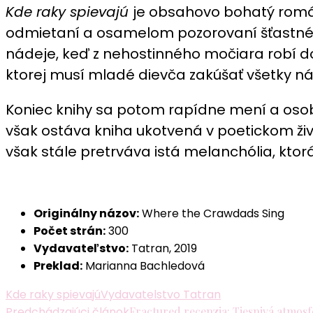
Kde raky spievajú
je obsahovo bohatý román,
odmietaní a osamelom pozorovaní šťastného
nádeje, keď z nehostinného močiara robí d
ktorej musí mladé dievča zakúšať všetky nás
Koniec knihy sa potom rapídne mení a oso
však ostáva kniha ukotvená v poetickom ž
však stále pretrváva istá melanchólia, kt
Originálny názov:
Where the Crawdads Sing
Počet strán:
300
Vydavateľstvo:
Tatran, 2019
Preklad:
Marianna Bachledová
Kde raky spievajú
Vydavatelstvo Tatran
Predchádzajúci článok
Fractured recenzia: Tiesnivá atmos