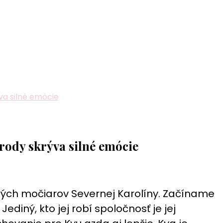
va silné emócie
rody skrýva silné emócie
ých močiarov Severnej Karolíny. Začíname
ediný, kto jej robí spoločnosť je jej