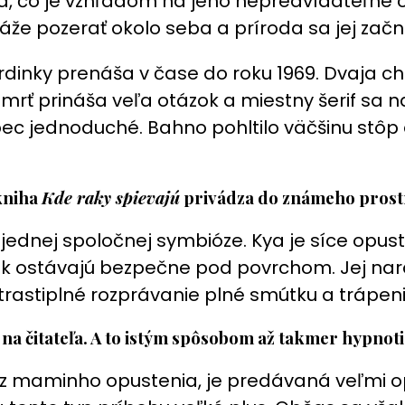
a, čo je vzhľadom na jeho nepredvídateľné ch
recenzia:
áže pozerať okolo seba a príroda sa jej začn
Debutový
román
dinky prenáša v čase do roku 1969. Dvaja c
o
ť prináša veľa otázok a miestny šerif sa nap
láske
ec jednoduché. Bahno pohltilo väčšinu stôp a
uprostred
nehostinnej
prírody
kniha
Kde raky spievajú
privádza do známeho prostr
skrýva
silné
jednej spoločnej symbióze. Kya je síce opust
emócie
ak ostávajú bezpečne pod povrchom. Jej naras
strastiplné rozprávanie plné smútku a trápen
na čitateľa. A to istým spôsobom až takmer hypnot
esť z maminho opustenia, je predávaná veľmi