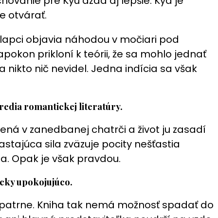
ovanie pre Kyu azda aj lepšie. Kya je
e otvárať.
hlapci objavia náhodou v močiari pod
okon prikloní k teórii, že sa mohlo jednať
 nikto nič nevidel. Jedna indícia sa však
edia romantickej literatúry.
ená v zanedbanej chatrči a život ju zasadí
tajúca sila zväzuje pocity nešťastia
ia. Opak je však pravdou.
icky upokojujúco.
 opatrne. Kniha tak nemá možnosť spadať do