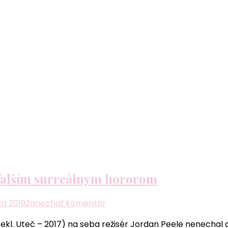
l ďalším surreálnym hororom
k
ca 2019
Zanechať komentár
článku
l. Uteč – 2017) na seba režisér Jordan Peele nenechal d