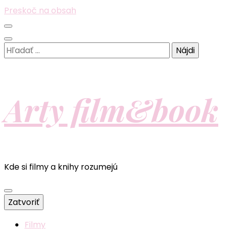
Preskoč na obsah
Hľadať:
Arty film&book
Kde si filmy a knihy rozumejú
Zatvoriť
Filmy