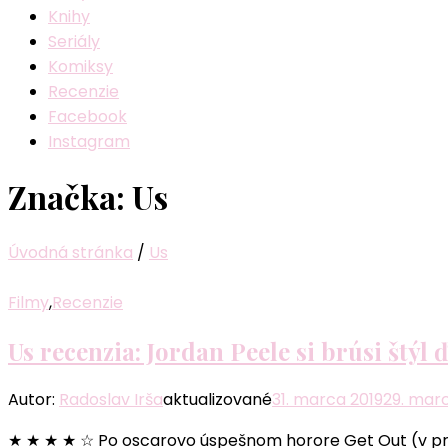
Knihy
Seriály
Komiksy
Recenzie
Facebook
Instagram
Značka:
Us
Úvodná stránka
/
Us
Filmy
,
Recenzie
Us recenzia: Jordan Peele si brúsi štý
Autor:
Radoslav Irša
aktualizované
31. marca 2019
29. mar
★ ★ ★ ★ ☆ Po oscarovo úspešnom horore Get Out (v prek