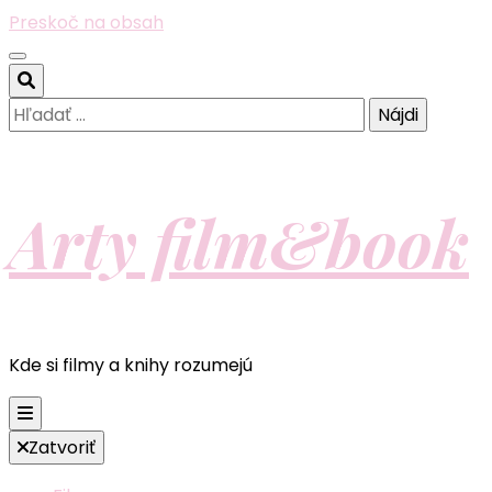
Preskoč na obsah
Hľadať:
Arty film&book
Kde si filmy a knihy rozumejú
Zatvoriť