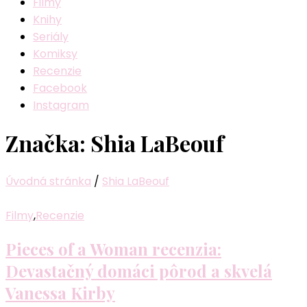
Filmy
Knihy
Seriály
Komiksy
Recenzie
Facebook
Instagram
Značka:
Shia LaBeouf
Úvodná stránka
/
Shia LaBeouf
Filmy
,
Recenzie
Pieces of a Woman recenzia:
Devastačný domáci pôrod a skvelá
Vanessa Kirby