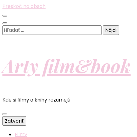
Preskoč na obsah
Hľadať:
Arty film&book
Kde si filmy a knihy rozumejú
Zatvoriť
Filmy