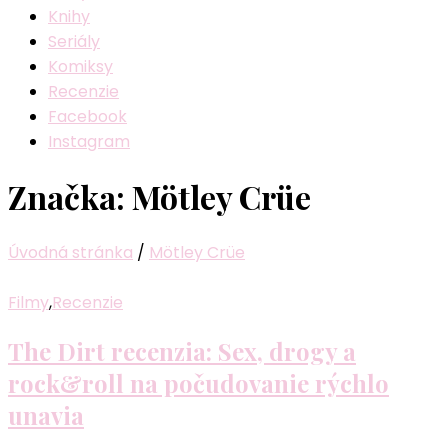
Knihy
Seriály
Komiksy
Recenzie
Facebook
Instagram
Značka:
Mötley Crüe
Úvodná stránka
/
Mötley Crüe
Filmy
,
Recenzie
The Dirt recenzia: Sex, drogy a
rock&roll na počudovanie rýchlo
unavia