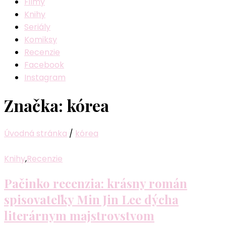
Filmy
Knihy
Seriály
Komiksy
Recenzie
Facebook
Instagram
Značka:
kórea
Úvodná stránka
/
kórea
Knihy
,
Recenzie
Pačinko recenzia: krásny román
spisovateľky Min Jin Lee dýcha
literárnym majstrovstvom