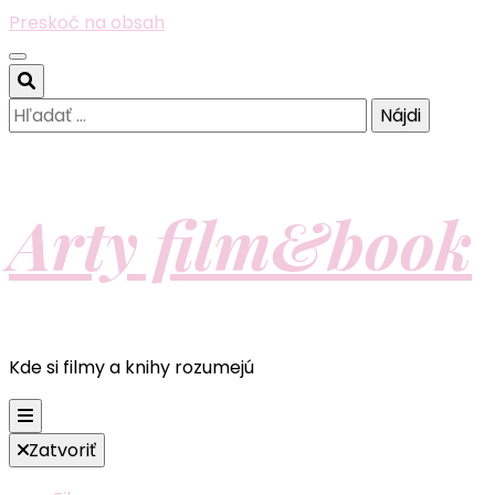
Preskoč na obsah
Hľadať:
Arty film&book
Kde si filmy a knihy rozumejú
Zatvoriť