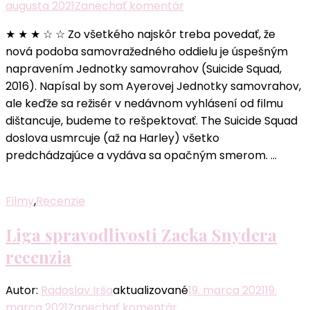
k
augusta 2021
Zanechať komentár
článku
★ ★ ★ ☆ ☆ Zo všetkého najskôr treba povedať, že
The
nová podoba samovražedného oddielu je úspešným
Suicide
napravením Jednotky samovrahov (Suicide Squad,
Squad
2016). Napísal by som Ayerovej Jednotky samovrahov,
recenzia:
ale keďže sa režisér v nedávnom vyhlásení od filmu
James
dištancuje, budeme to rešpektovať. The Suicide Squad
Gunn
doslova usmrcuje (až na Harley) všetko
úspešne
predchádzajúce a vydáva sa opačným smerom. …
opravuje
Filmy
,
Recenzie
Liga spravodlivosti Zacka Snydera
recenzia
Autor:
Radoslav Irša
aktualizované
19. marca 2021
19.
k
marca 2021
Zanechať komentár