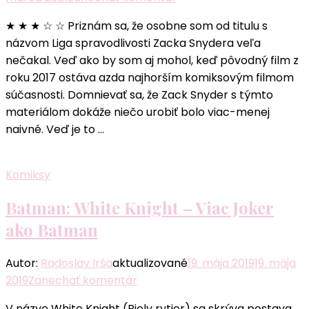
článku
★ ★ ★ ☆ ☆ Priznám sa, že osobne som od titulu s
Liga
názvom Liga spravodlivosti Zacka Snydera veľa
spravodlivosti
nečakal. Veď ako by som aj mohol, keď pôvodný film z
Zacka
roku 2017 ostáva azda najhorším komiksovým filmom
Snydera
súčasnosti. Domnievať sa, že Zack Snyder s týmto
recenzia
materiálom dokáže niečo urobiť bolo viac-menej
naivné. Veď je to …
Komiksy
Batman: White Knight – Viac Joker
ako Batman
Autor:
Radoslav Irša
aktualizované
19. mája 2019
19. mája
k
2019
Zanechať komentár
článku
V názve White Knight (Biely rytier) sa skrýva postava