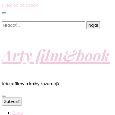
Preskoč na obsah
Hľadať:
Arty film&book
Kde si filmy a knihy rozumejú
Zatvoriť
Filmy