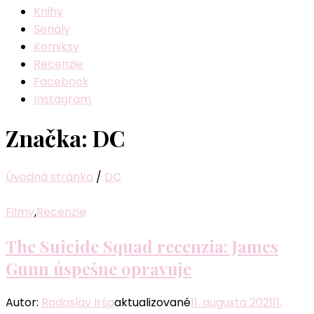
Knihy
Seriály
Komiksy
Recenzie
Facebook
Instagram
Značka:
DC
Úvodná stránka
/
DC
Filmy
,
Recenzie
The Suicide Squad recenzia: James
Gunn úspešne opravuje
Autor:
Radoslav Irša
aktualizované
11. augusta 2021
11.