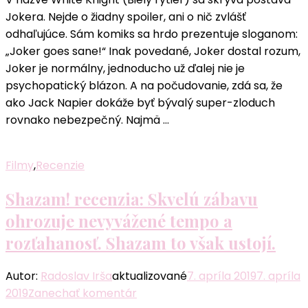
Batman:
Jokera. Nejde o žiadny spoiler, ani o nič zvlášť
White
odhaľujúce. Sám komiks sa hrdo prezentuje sloganom:
Knight
„Joker goes sane!“ Inak povedané, Joker dostal rozum,
–
Joker je normálny, jednoducho už ďalej nie je
Viac
psychopatický blázon. A na počudovanie, zdá sa, že
Joker
ako Jack Napier dokáže byť bývalý super-zloduch
ako
rovnako nebezpečný. Najmä …
Batman
Filmy
,
Recenzie
Shazam! recenzia: Skvelú zábavu
ohrozuje nevyvážené tempo a
rozťahanosť. Shazam to však ustojí.
Autor:
Radoslav Irša
aktualizované
7. apríla 2019
7. apríla
k
2019
Zanechať komentár