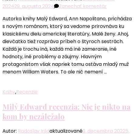
k
2024
29. augusta 2024
Zanechať komentár
článku
Autorka knihy Malý Edward, Ann Napolitano, prichádza
Ahoj,
s novým románom, ktorý sa vedome prirovnáva ku
dievčatko
klasickému dielu americkej literatúry, Malé ženy. Ahoj,
recenzia:
dievčatko tiež rozpráva príbeh o štyroch sestrách.
Veľký
Každá je trochu iná, každá má iné zameranie, iné
román
hodnoty, iné problémy a záujmy. Hlavným
o rodine,
protagonistom však napriek tomu ostáva mladý muž
láske
menom William Waters. To ale nič nemení …
a
odpustení
Knihy
,
Recenzie
Milý Edward recenzia: Nie je nikto na
kom by nezáležalo
Autor:
Radoslav Irša
aktualizované
9. decembra 2022
5.