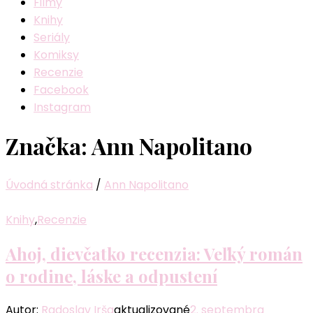
Filmy
Knihy
Seriály
Komiksy
Recenzie
Facebook
Instagram
Značka:
Ann Napolitano
Úvodná stránka
/
Ann Napolitano
Knihy
,
Recenzie
Ahoj, dievčatko recenzia: Veľký román
o rodine, láske a odpustení
Autor:
Radoslav Irša
aktualizované
2. septembra