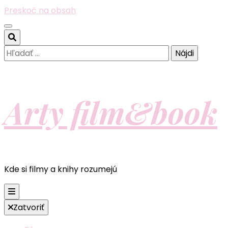
Preskoč na obsah
Hľadať:
Arty film&book
Kde si filmy a knihy rozumejú
Zatvoriť