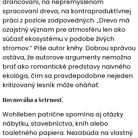
drancovaní, na nepremyslenom
spracovaní dreva, na kontraproduktívnej
práci z pozície zodpovedných. „Drevo má
ozajstný význam pre atmosféru len ako
súčasť ekosystému v podobe živých
stromov.“ Píše autor knihy. Dobrou správou
ostáva, že autorove argumenty nemožno
brať ako romantické predstavy naivného
ekológa, čím sa pravdepodobne nejeden
kritizovaný lesník môže oháňať.
Rovnováha a šetrnosť.
Wohlleben patrične spomína aj otázky
nábytku, stavebníctva, kníh alebo
toaletného papiera. Nezabúda na vlastný