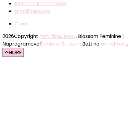
RSS feed komentárov
WordPress.org
O nás
2026Copyright
Arty film&book
.
Blossom Feminine |
Naprogramoval
Šablóny Blossom
.Beží na
WordPress
.
HORE