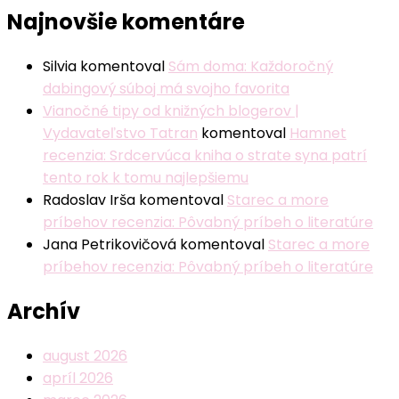
Najnovšie komentáre
Silvia
komentoval
Sám doma: Každoročný
dabingový súboj má svojho favorita
Vianočné tipy od knižných blogerov |
Vydavateľstvo Tatran
komentoval
Hamnet
recenzia: Srdcervúca kniha o strate syna patrí
tento rok k tomu najlepšiemu
Radoslav Irša
komentoval
Starec a more
príbehov recenzia: Pôvabný príbeh o literatúre
Jana Petrikovičová
komentoval
Starec a more
príbehov recenzia: Pôvabný príbeh o literatúre
Archív
august 2026
apríl 2026