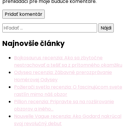
prehliadači pre moje budúce komentáre.
Hľadať:
Najnovšie články
Bojkosaurus recenzia: Ako sa zbytočne
nestrachovať a tešiť sa z prítomného okamžiku
Odysea recenzia: Zábavné prerozprávanie
Homérovej Odysey
Požierači svetla recenzia: O fascinujúcom svete
rastlín mimo náš obzor
Pillion recenzia: Pripravte sa na rozširovanie
obzorov a iného…
Nouvelle Vague recenzia: Ako Godard nakrúcal
svoj revolučný debut