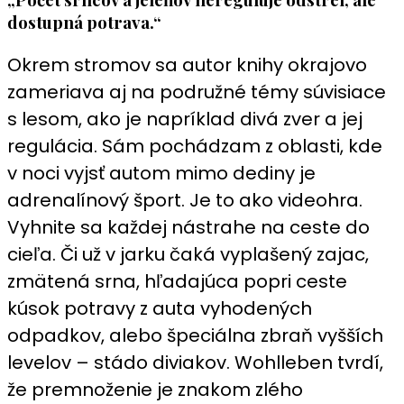
dostupná potrava.“
Okrem stromov sa autor knihy okrajovo
zameriava aj na podružné témy súvisiace
s lesom, ako je napríklad divá zver a jej
regulácia. Sám pochádzam z oblasti, kde
v noci vyjsť autom mimo dediny je
adrenalínový šport. Je to ako videohra.
Vyhnite sa každej nástrahe na ceste do
cieľa. Či už v jarku čaká vyplašený zajac,
zmätená srna, hľadajúca popri ceste
kúsok potravy z auta vyhodených
odpadkov, alebo špeciálna zbraň vyšších
levelov – stádo diviakov. Wohlleben tvrdí,
že premnoženie je znakom zlého