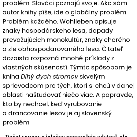
problém. Slováci poznajú svoje. Ako sám
autor knihy píše, ide o globálny problém.
Problém každého. Wohlleben opisuje
znaky hospodárskeho lesa, dopady
prevažujúcich monokultúr, znaky chorého
a zle obhospodarovaného lesa. Čitateľ
dozaista rozpozná mnohé príklady z
vlastných skúseností. Týmto spôsobom je
kniha
Dlhý dych stromov
skvelým
sprievodcom pre tých, ktorí si chcú v danej
oblasti naštudovať niečo viac. A popravde,
kto by nechcel, keď vyrubovanie
a drancovanie lesov je aj slovenský
problém.
„Počet srncov a jeleňov nereguluje odstrel, ale