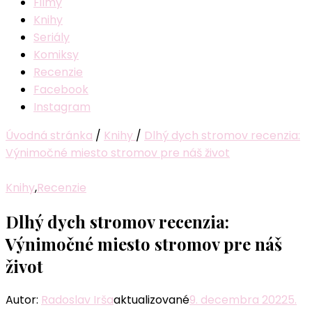
Filmy
Knihy
Seriály
Komiksy
Recenzie
Facebook
Instagram
Úvodná stránka
/
Knihy
/
Dlhý dych stromov recenzia:
Výnimočné miesto stromov pre náš život
Knihy
,
Recenzie
Dlhý dych stromov recenzia:
Výnimočné miesto stromov pre náš
život
Autor:
Radoslav Irša
aktualizované
9. decembra 2022
5.