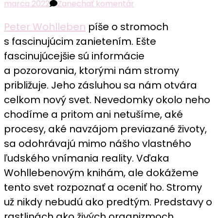
k
marca 2022
Zanechať komentár
článku
Peter Wohlleben
píše o stromoch
Dlhý
dych
s fascinujúcim zanietením. Ešte
stromov
fascinujúcejšie sú informácie
recenzia:
a pozorovania, ktorými nám stromy
Výnimočné
približuje. Jeho zásluhou sa nám otvára
miesto
celkom nový svet. Nevedomky okolo neho
stromov
pre
chodíme a pritom ani netušíme, aké
náš
procesy, aké navzájom previazané životy,
život
sa odohrávajú mimo nášho vlastného
ľudského vnímania reality. Vďaka
Wohllebenovým knihám, ale dokážeme
tento svet rozpoznať a oceniť ho. Stromy
už nikdy nebudú ako predtým. Predstavy o
rastlinách ako živých organizmoch