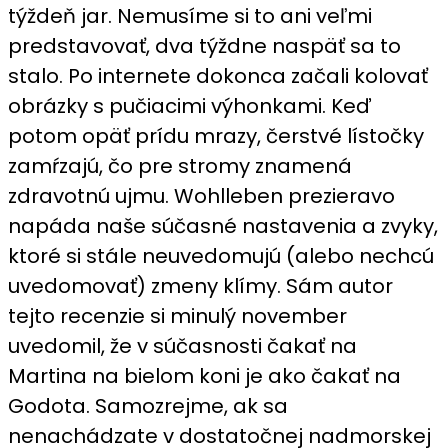
týždeň jar. Nemusíme si to ani veľmi
predstavovať, dva týždne naspäť sa to
stalo. Po internete dokonca začali kolovať
obrázky s pučiacimi výhonkami. Keď
potom opäť prídu mrazy, čerstvé lístočky
zamŕzajú, čo pre stromy znamená
zdravotnú ujmu. Wohlleben prezieravo
napáda naše súčasné nastavenia a zvyky,
ktoré si stále neuvedomujú (alebo nechcú
uvedomovať) zmeny klímy. Sám autor
tejto recenzie si minulý november
uvedomil, že v súčasnosti čakať na
Martina na bielom koni je ako čakať na
Godota. Samozrejme, ak sa
nenachádzate v dostatočnej nadmorskej