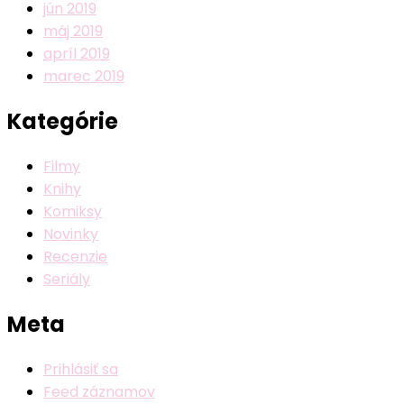
jún 2019
máj 2019
apríl 2019
marec 2019
Kategórie
Filmy
Knihy
Komiksy
Novinky
Recenzie
Seriály
Meta
Prihlásiť sa
Feed záznamov