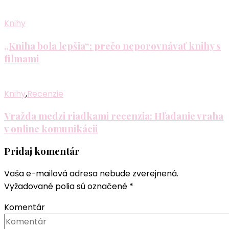
Knihy
„Kniha bola lepšia“: prečo neporovnávať knihy s
filmami
Knihy
,
Recenzie
Vražda medzi riadkami recenzia: Hľadanie vraha
v online komunikácii
Pridaj komentár
Vaša e-mailová adresa nebude zverejnená.
Vyžadované polia sú označené
*
Komentár