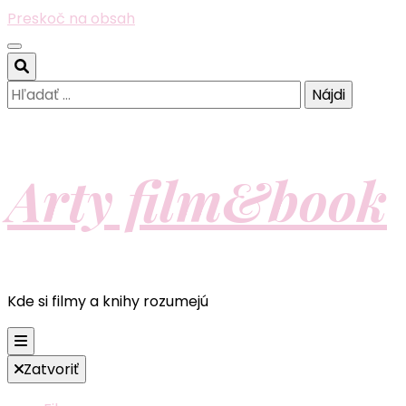
Preskoč na obsah
Hľadať:
Arty film&book
Kde si filmy a knihy rozumejú
Zatvoriť