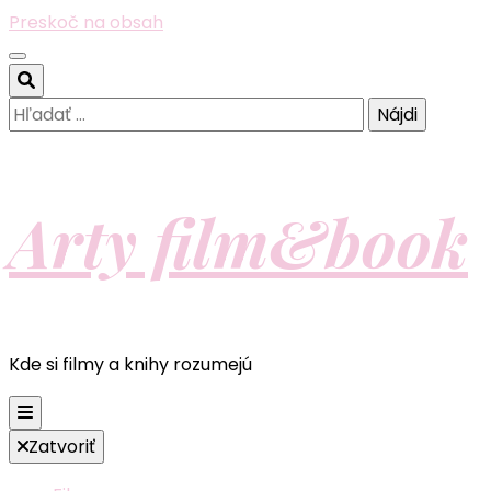
Preskoč na obsah
Hľadať:
Arty film&book
Kde si filmy a knihy rozumejú
Zatvoriť