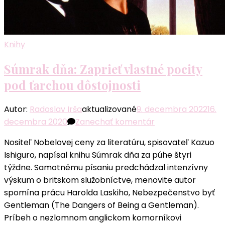
Knihy
Súmrak dňa: Zaprieť vlastné pocity
pod ťarchou dôstojnosti
Autor:
Radoslav Irša
aktualizované
9. decembra 2022
16.
k
decembra 2020
Zanechať komentár
článku
Nositeľ Nobelovej ceny za literatúru, spisovateľ Kazuo
Súmrak
Ishiguro, napísal knihu Súmrak dňa za púhe štyri
dňa:
týždne. Samotnému písaniu predchádzal intenzívny
Zaprieť
výskum o britskom služobníctve, menovite autor
vlastné
spomína prácu Harolda Laskiho, Nebezpečenstvo byť
pocity
Gentleman (The Dangers of Being a Gentleman).
pod
Príbeh o nezlomnom anglickom komorníkovi
ťarchou