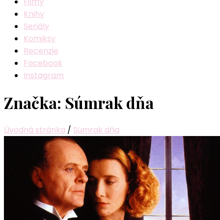
Filmy
Knihy
Seriály
Komiksy
Recenzie
Facebook
Instagram
Značka:
Súmrak dňa
Úvodná stránka
/
Súmrak dňa