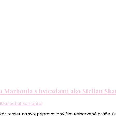
va Marhoula s hviezdami ako Stellan Ska
k
19
Zanechať komentár
článku
 skôr teaser na svoj pripravovaný film Nabarvené ptáče. 