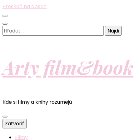
Preskoč na obsah
Hľadať:
Arty film&book
Kde si filmy a knihy rozumejú
Zatvoriť
Filmy