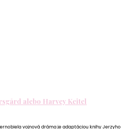
rsgård alebo Harvey Keitel
Čiernobiela vojnová dráma je adaptáciou knihy Jerzyho