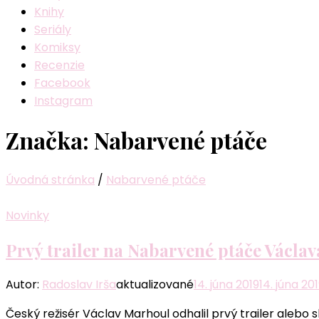
Knihy
Seriály
Komiksy
Recenzie
Facebook
Instagram
Značka:
Nabarvené ptáče
Úvodná stránka
/
Nabarvené ptáče
Novinky
Prvý trailer na Nabarvené ptáče Václa
Autor:
Radoslav Irša
aktualizované
14. júna 2019
14. júna 20
Český režisér Václav Marhoul odhalil prvý trailer alebo